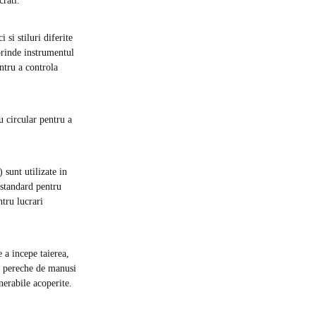
crati.
 si stiluri diferite
 prinde instrumentul
entru a controla
u circular pentru a
sunt utilizate in
 standard pentru
tru lucrari
 a incepe taierea,
 o pereche de manusi
nerabile acoperite.