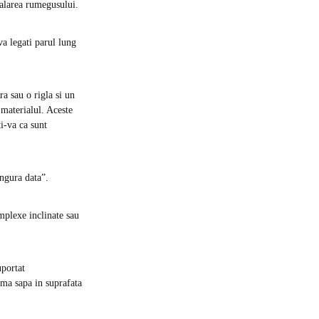
nhalarea rumegusului.
a legati parul lung
ra sau o rigla si un
 materialul. Aceste
ti-va ca sunt
ingura data”.
omplexe inclinate sau
uportat
lama sapa in suprafata