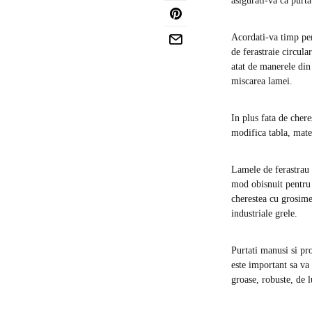
asigurati-va ca purta
Acordati-va timp pent
de ferastraie circula
atat de manerele din 
miscarea lamei.
In plus fata de chere
modifica tabla, mater
Lamele de ferastrau 
mod obisnuit pentru 
cherestea cu grosime
industriale grele.
Purtati manusi si pro
este important sa va
groase, robuste, de l