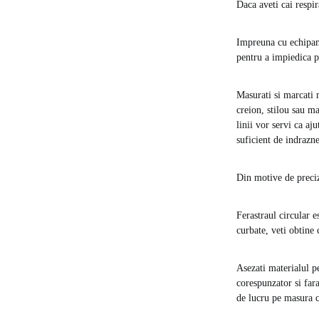
Daca aveti cai respir
Impreuna cu echipame
pentru a impiedica p
Masurati si marcati m
creion, stilou sau ma
linii vor servi ca aj
suficient de indrazne
Din motive de preciz
Ferastraul circular e
curbate, veti obtine 
Asezati materialul p
corespunzator si fara
de lucru pe masura c