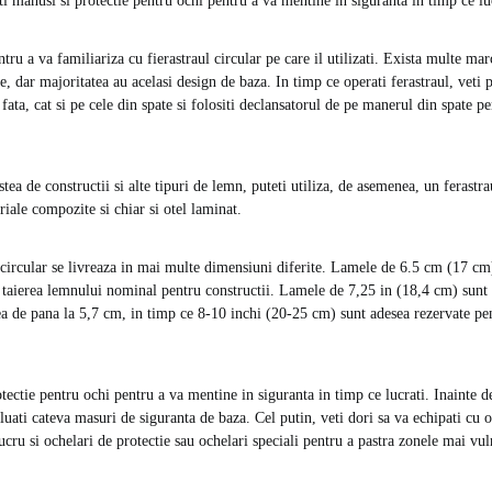
ti manusi si protectie pentru ochi pentru a va mentine in siguranta in timp ce lu
ru a va familiariza cu fierastraul circular pe care il utilizati. Exista multe marci
re, dar majoritatea au acelasi design de baza. In timp ce operati ferastraul, veti
fata, cat si pe cele din spate si folositi declansatorul de pe manerul din spate p
stea de constructii si alte tipuri de lemn, puteti utiliza, de asemenea, un ferastra
iale compozite si chiar si otel laminat.
circular se livreaza in mai multe dimensiuni diferite. Lamele de 6.5 cm (17 cm) 
taierea lemnului nominal pentru constructii. Lamele de 7,25 in (18,4 cm) sunt
a de pana la 5,7 cm, in timp ce 8-10 inchi (20-25 cm) sunt adesea rezervate pen
tectie pentru ochi pentru a va mentine in siguranta in timp ce lucrati. Inainte de
 luati cateva masuri de siguranta de baza. Cel putin, veti dori sa va echipati cu
ucru si ochelari de protectie sau ochelari speciali pentru a pastra zonele mai vul