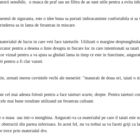
atorii sensibile, o masca de praf sau un filtru de ae sunt utile pentru a evita i
ntul de siguranta, este o idee buna sa purtati imbracaminte confortabila si sa v
rinderea sa in lama de ferastrau in miscare.
aterialul de lucru in care veti face taieturile. Utilizati o margine dreptunghiula
rcator pentru a desena o linie dreapta in fiecare loc in care intentionati sa taiati
utor vizual pentru a va ajuta sa ghidati lama in timp ce este in functiune, asigura
ti pentru a fi clar vazuti.
ie, urmati mereu cuvintele vechi ale meseriei: “masurati de doua ori, taiati o s
ste cel mai adesea folosit pentru a face taieturi scurte, drepte. Pentru taieturi c
cele mai bune rezultate utilizand un ferastrau culisant.
e o masa sau intr-o menghina. Asigurati-va ca materialul pe care il taiati este s
 obstructii din partea inferioara. In acest fel, nu va trebui sa va faceti griji ca 
e trece prin materialul dvs.