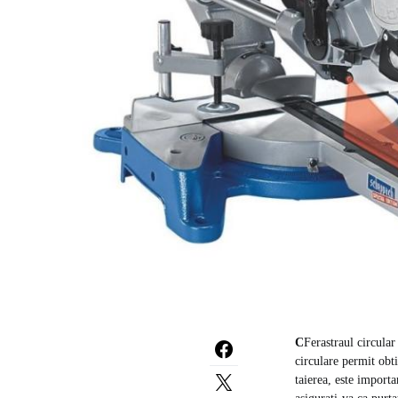
C
Ferastraul circular
circulare permit obti
taierea, este importa