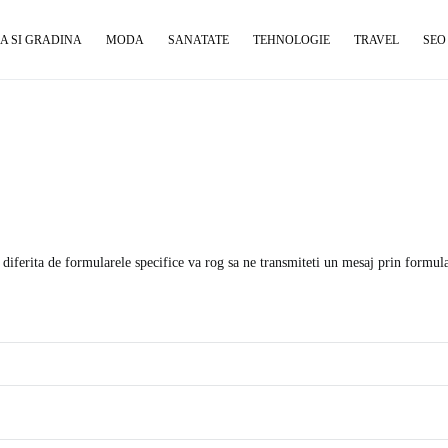
A SI GRADINA
MODA
SANATATE
TEHNOLOGIE
TRAVEL
SEO
diferita de formularele specifice va rog sa ne transmiteti un mesaj prin formu