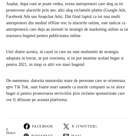
Asadar, dupa cum se poate vedea, exista antreprenori care aleg sa isi
promoveze afacerile prin seo, altii aleg reclamele platite (Google Ads,
Facebook Ads sau Snapchat Ads). Dat fiind faptul ca tot mai multi
antreprenori din mediul offline trec la afacerile online, este indicat ca
antreprenorii care deja au investit in strategii de marketing online sa isi
mareasca bugetul pentru publicitatea online.
Unii dintre acestia, in cazul in care nu sunt multumiti de strategia
adoptata in trecut, se pot reorienta, si isi pot mentine acelasi buget si
pentru 2021, in timp ce altii vor mari bugetul.
De-asemenea, datorita numarului mare de persoane care se orienteaza
spre Tik Tok, sunt foarte mari sansele ca marile companii sa isi aloce
buget si pentru promovarea serviciilor prin reclame sponsorizate care
vor fi difuzate pe aceasta platforma.
FACEBOOK
X (TWITTER)
0
Shares
PINTEREST
MAIL