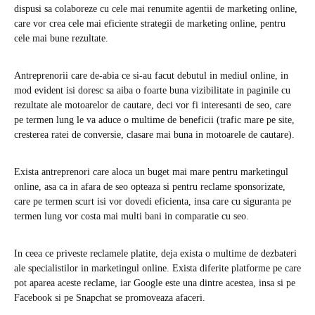
dispusi sa colaboreze cu cele mai renumite agentii de marketing online,
care vor crea cele mai eficiente strategii de marketing online, pentru
cele mai bune rezultate.
Antreprenorii care de-abia ce si-au facut debutul in mediul online, in
mod evident isi doresc sa aiba o foarte buna vizibilitate in paginile cu
rezultate ale motoarelor de cautare, deci vor fi interesanti de seo, care
pe termen lung le va aduce o multime de beneficii (trafic mare pe site,
cresterea ratei de conversie, clasare mai buna in motoarele de cautare).
Exista antreprenori care aloca un buget mai mare pentru marketingul
online, asa ca in afara de seo opteaza si pentru reclame sponsorizate,
care pe termen scurt isi vor dovedi eficienta, insa care cu siguranta pe
termen lung vor costa mai multi bani in comparatie cu seo.
In ceea ce priveste reclamele platite, deja exista o multime de dezbateri
ale specialistilor in marketingul online. Exista diferite platforme pe care
pot aparea aceste reclame, iar Google este una dintre acestea, insa si pe
Facebook si pe Snapchat se promoveaza afaceri.