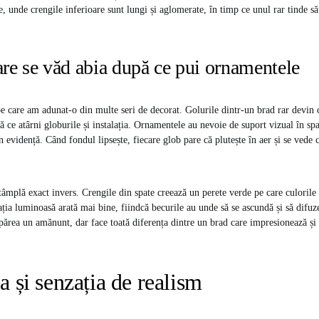
e, unde crengile inferioare sunt lungi și aglomerate, în timp ce unul rar tinde s
are se văd abia după ce pui ornamentele
pe care am adunat-o din multe seri de decorat. Golurile dintr-un brad rar devin 
ă ce atârni globurile și instalația. Ornamentele au nevoie de suport vizual în sp
în evidență. Când fondul lipsește, fiecare glob pare că plutește în aer și se vede c
tâmplă exact invers. Crengile din spate creează un perete verde pe care culoril
lația luminoasă arată mai bine, fiindcă becurile au unde să se ascundă și să difuz
părea un amănunt, dar face toată diferența dintre un brad care impresionează și u
a și senzația de realism