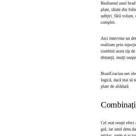
Realismul unui brad 
plate, tăiate din fol
subțiri, fără volum,
complet.
Aici intervine un d
realizate prin injecț
combini acest tip de
distanță, mulți oaspe
BraziCraciun.net obs
logică, dacă stai să 
plate de altădată.
Combinația
Cel mai reușit efect
gol, iar unul dens da
mijloc, unde ai și v