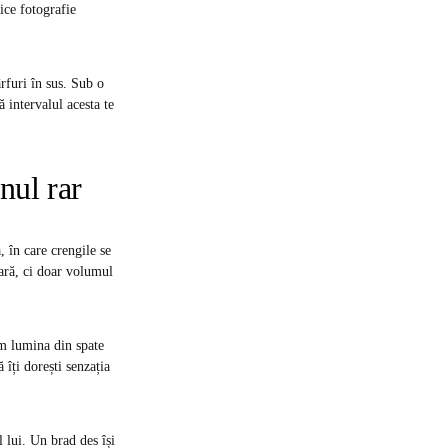
ice fotografie
rfuri în sus. Sub o
ă intervalul acesta te
nul rar
 în care crengile se
oară, ci doar volumul
cum lumina din spate
 îți dorești senzația
 lui. Un brad des își