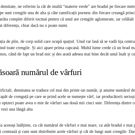
ensitate, ne referim la cât de multă “materie verde” are bradul pe fiecare metr
pe sunt crengile una de alta și câte ramificații pornesc din fiecare creangă princ
arăta complet diferit tocmai pentru că unul are crengile aglomerate, iar celălalt l
t diferența, chiar dacă nu o poate numi.
ia de plin, de corp solid care ocupă spațiul. Unul rar lasă să se vadă tija centra
rind toate crengile. Și aici apare prima capcană. Multă lume crede că un brad 
os, când de fapt un brad mic și des arată adesea mai bine decât unul înalt și cu
soară numărul de vârfuri
tificiali, densitatea se traduce cel mai des printr-un număr, și anume numărul de
capăt de crenguță pe care se prind acele se numește vârf, iar producătorii serioși 
optzeci poate avea o mie de vârfuri sau două mii cinci sute. Diferența dintre c
 vezi una lângă alta.
la aceeași înălțime, cu cât numărul de vârfuri e mai mare, cu atât bradul e mai p
 contează și cum sunt distribuite acele vârfuri și cât de lungi sunt crengile. Da