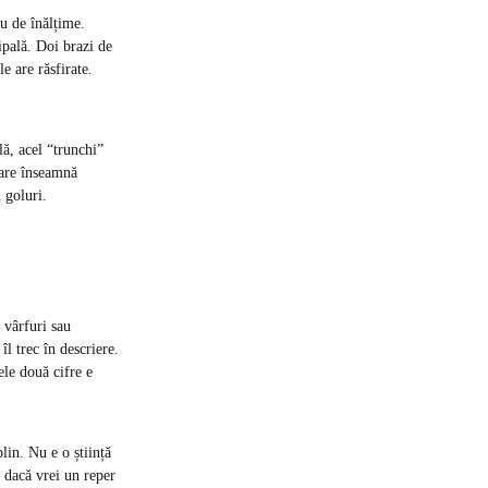
u de înălțime.
ipală. Doi brazi de
e are răsfirate.
lă, acel “trunchi”
mare înseamnă
 goluri.
 vârfuri sau
îl trec în descriere.
ele două cifre e
lin. Nu e o știință
r dacă vrei un reper