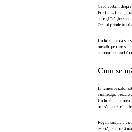
Când vorbim despre d
Practic, cât de aproa
aceeași înălțime pot 
Ochiul prinde imedia
Un brad des dă senzaț
metalic pe care se p
automat un brad frum
Cum se mă
În lumea brazilor ar
ramificații. Fiecare 
Un brad de un metru 
uriașă atunci când le
Regula simplă e că, 
exactă, pentru că mai