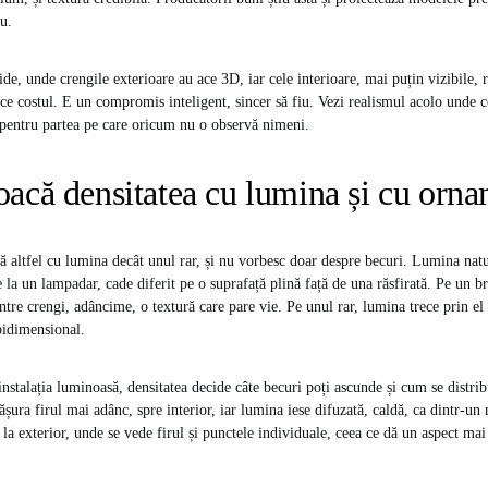
ru.
ide, unde crengile exterioare au ace 3D, iar cele interioare, mai puțin vizibile, 
uce costul. E un compromis inteligent, sincer să fiu. Vezi realismul acolo unde co
n pentru partea pe care oricum nu o observă nimeni.
acă densitatea cu lumina și cu orna
ă altfel cu lumina decât unul rar, și nu vorbesc doar despre becuri. Lumina nat
e la un lampadar, cade diferit pe o suprafață plină față de una răsfirată. Pe un 
tre crengi, adâncime, o textură care pare vie. Pe unul rar, lumina trece prin el și
bidimensional.
nstalația luminoasă, densitatea decide câte becuri poți ascunde și cum se distrib
ășura firul mai adânc, spre interior, iar lumina iese difuzată, caldă, ca dintr-un 
e la exterior, unde se vede firul și punctele individuale, ceea ce dă un aspect mai