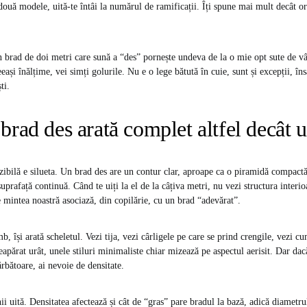
ouă modele, uită-te întâi la numărul de ramificații. Îți spune mai mult decât or
un brad de doi metri care sună a “des” pornește undeva de la o mie opt sute de vâ
eași înălțime, vei simți golurile. Nu e o lege bătută în cuie, sunt și excepții, îns
ti.
brad des arată complet altfel decât u
zibilă e silueta. Un brad des are un contur clar, aproape ca o piramidă compactă,
uprafață continuă. Când te uiți la el de la câțiva metri, nu vezi structura interi
e mintea noastră asociază, din copilărie, cu un brad “adevărat”.
b, își arată scheletul. Vezi tija, vezi cârligele pe care se prind crengile, vezi 
eapărat urât, unele stiluri minimaliste chiar mizează pe aspectul aerisit. Dar dacă
ărbătoare, ai nevoie de densitate.
 uită. Densitatea afectează și cât de “gras” pare bradul la bază, adică diametrul