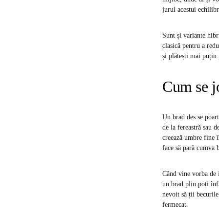
jurul acestui echilib
Sunt și variante hibr
clasică pentru a red
și plătești mai puți
Cum se jo
Un brad des se poart
de la fereastră sau d
creează umbre fine în
face să pară cumva 
Când vine vorba de i
un brad plin poți înf
nevoit să ții becuril
fermecat.