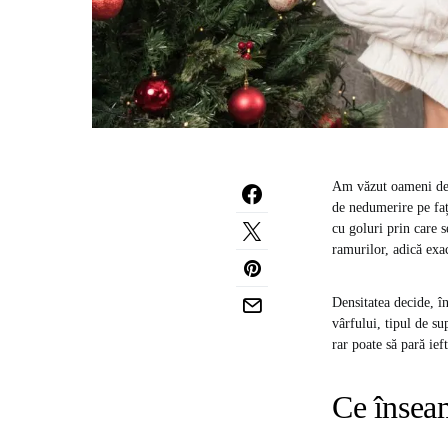
Am văzut oameni deza
de nedumerire pe faț
cu goluri prin care s
ramurilor, adică exac
Densitatea decide, în
vârfului, tipul de s
rar poate să pară ief
Ce înseam