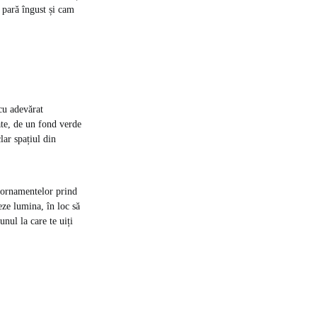
ă pară îngust și cam
cu adevărat
ate, de un fond verde
lar spațiul din
e ornamentelor prind
eze lumina, în loc să
nul la care te uiți