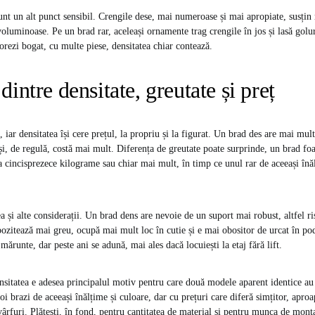
nt un alt punct sensibil. Crengile dese, mai numeroase și mai apropiate, susțin
voluminoase. Pe un brad rar, aceleași ornamente trag crengile în jos și lasă golur
orezi bogat, cu multe piese, densitatea chiar contează.
dintre densitate, greutate și preț
 iar densitatea își cere prețul, la propriu și la figurat. Un brad des are mai mult
și, de regulă, costă mai mult. Diferența de greutate poate surprinde, un brad fo
a cincisprezece kilograme sau chiar mai mult, în timp ce unul rar de aceeași în
 și alte considerații. Un brad dens are nevoie de un suport mai robust, altfel ris
pozitează mai greu, ocupă mai mult loc în cutie și e mai obositor de urcat în po
mărunte, dar peste ani se adună, mai ales dacă locuiești la etaj fără lift.
ensitatea e adesea principalul motiv pentru care două modele aparent identice au 
oi brazi de aceeași înălțime și culoare, dar cu prețuri care diferă simțitor, apro
ârfuri. Plătești, în fond, pentru cantitatea de material și pentru munca de monta