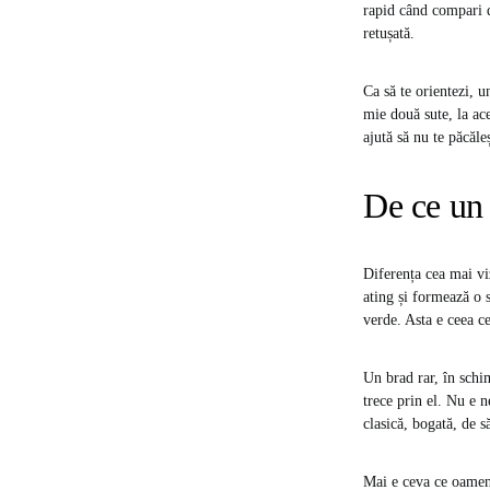
rapid când compari d
retușată.
Ca să te orientezi, 
mie două sute, la ace
ajută să nu te păcăleș
De ce un 
Diferența cea mai vi
ating și formează o s
verde. Asta e ceea c
Un brad rar, în schim
trece prin el. Nu e n
clasică, bogată, de s
Mai e ceva ce oamenii