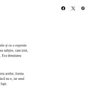
tie și cu o expresie
a subțire, cam trist,
. Era densitatea
area acelor, forma
dacă nu e, iar unul
 fapt.