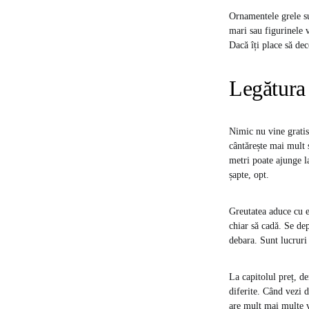
Ornamentele grele su
mari sau figurinele 
Dacă îți place să dec
Legătura 
Nimic nu vine gratis,
cântărește mai mult 
metri poate ajunge l
șapte, opt.
Greutatea aduce cu ea
chiar să cadă. Se de
debara. Sunt lucruri 
La capitolul preț, d
diferite. Când vezi d
are mult mai multe v