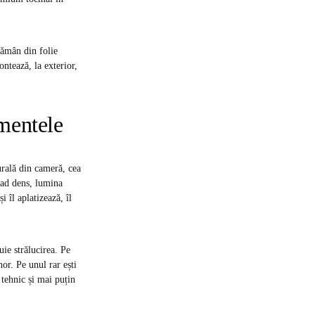
rămân din folie
ntează, la exterior,
mentele
urală din cameră, cea
brad dens, lumina
 îl aplatizează, îl
uie strălucirea. Pe
nor. Pe unul rar ești
 tehnic și mai puțin