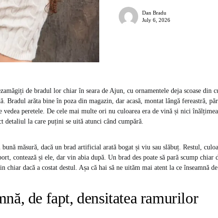
Dan Bradu
July 6, 2026
măgiți de bradul lor chiar în seara de Ajun, cu ornamentele deja scoase din cu
ă. Bradul arăta bine în poza din magazin, dar acasă, montat lângă fereastră, păre
e vedea peretele. De cele mai multe ori nu culoarea era de vină și nici înălțimea
t detaliul la care puțini se uită atunci când cumpără.
 bună măsură, dacă un brad artificial arată bogat și viu sau slăbuț. Restul, culo
uport, contează și ele, dar vin abia după. Un brad des poate să pară scump chiar 
tin chiar dacă a costat destul. Așa că hai să ne uităm mai atent la ce înseamnă de
nă, de fapt, densitatea ramurilor