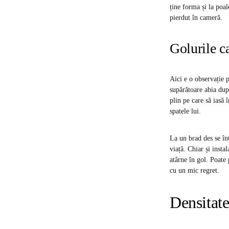
ține forma și la poal
pierdut în cameră.
Golurile c
Aici e o observație 
supărătoare abia dup
plin pe care să iasă 
spatele lui.
La un brad des se în
viață. Chiar și insta
atârne în gol. Poate 
cu un mic regret.
Densitate