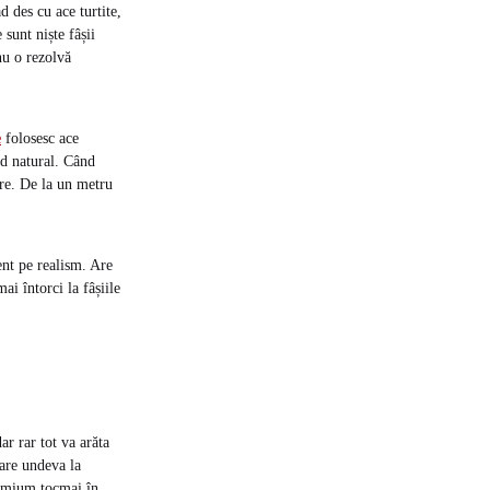
d des cu ace turtite,
 sunt niște fâșii
nu o rezolvă
e
folosesc ace
rad natural. Când
ure. De la un metru
ent pe realism. Are
ai întorci la fâșiile
ar rar tot va arăta
pare undeva la
premium tocmai în