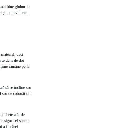
 mai bine globurile
i și mai evidente.
 material, deci
arte dens de doi
ălțime rămâne pe la
că să se încline sau
d sau de coborât din
etichete atât de
ape sigur cel scump
j a fiecărei