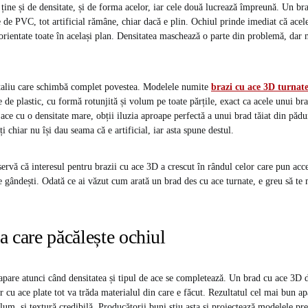
ține și de densitate, și de forma acelor, iar cele două lucrează împreună. Un bra
ie de PVC, tot artificial rămâne, chiar dacă e plin. Ochiul prinde imediat că acele
 orientate toate în același plan. Densitatea maschează o parte din problemă, dar 
etaliu care schimbă complet povestea. Modelele numite
brazi cu ace 3D turnat
ie de plastic, cu formă rotunjită și volum pe toate părțile, exact ca acele unui b
 ace cu o densitate mare, obții iluzia aproape perfectă a unui brad tăiat din păd
ți chiar nu își dau seama că e artificial, iar asta spune destul.
ervă că interesul pentru brazii cu ace 3D a crescut în rândul celor care pun acc
te gândești. Odată ce ai văzut cum arată un brad des cu ace turnate, e greu să te m
 care păcălește ochiul
 apare atunci când densitatea și tipul de ace se completează. Un brad cu ace 3D d
r cu ace plate tot va trăda materialul din care e făcut. Rezultatul cel mai bun a
olum, și textură credibilă. Producătorii buni știu asta și proiectează modelele 