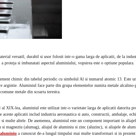
erial versatil, durabil si usor folosit intr-o gama larga de aplicatii, de la indus
u a proteja si imbunatati aspectul aluminiului, vopsirea este o optiune populara.
ement chimic din tabelul periodic cu simbolul Al si numarul atomic 13. Este un
are argintie. Aluminiul face parte din grupa elementelor numita metale alcalino-
 comune metale din scoarta terestra.
 al XIX-lea, aluminiul este utilizat intr-o varietate larga de aplicatii datorita pro
e aceste aplicatii includ industria aeronautica si auto, constructii, ambalaje, ech
r si multe altele. De asemenea, aluminiul este un component important in aliaje
u si magneziu (alumag), aliajul de aluminiu si zinc (aluzinc), si aliajele de alum
 aluminiu
a cunoscut de-a lungul timpului mai multe transformari si in prezent 