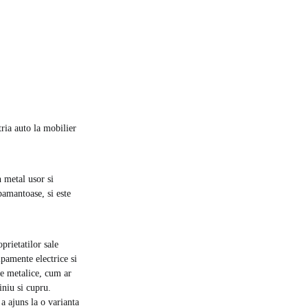
tria auto la mobilier
 metal usor si
pamantoase, si este
prietatilor sale
ipamente electrice si
le metalice, cum ar
iniu si cupru.
a ajuns la o varianta