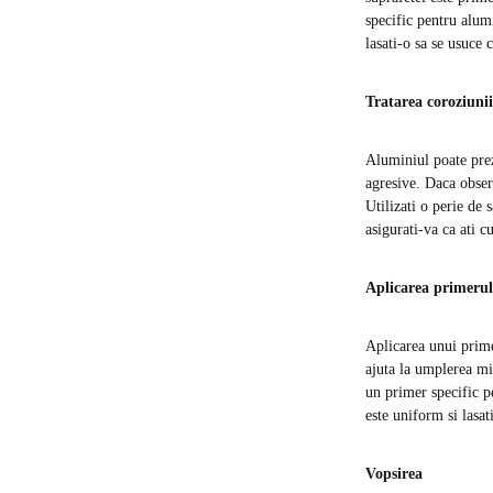
specific pentru alumi
lasati-o sa se usuce 
Tratarea coroziunii
Aluminiul poate prez
agresive. Daca observ
Utilizati o perie de 
asigurati-va ca ati c
Aplicarea primerul
Aplicarea unui prime
ajuta la umplerea mi
un primer specific p
este uniform si lasat
Vopsirea