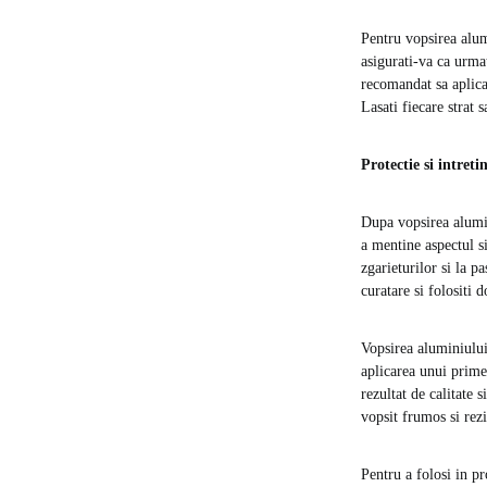
Pentru vopsirea alum
asigurati-va ca urmat
recomandat sa aplicat
Lasati fiecare strat 
Protectie si intreti
Dupa vopsirea alumini
a mentine aspectul si
zgarieturilor si la p
curatare si folositi 
Vopsirea aluminiului 
aplicarea unui prime
rezultat de calitate 
vopsit frumos si rez
Pentru a folosi in pr