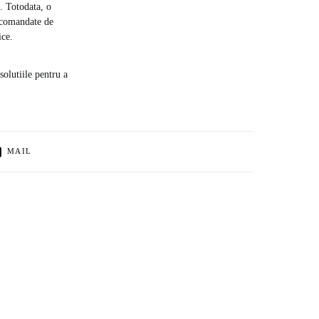
p. Totodata, o
recomandate de
ice.
solutiile pentru a
MAIL