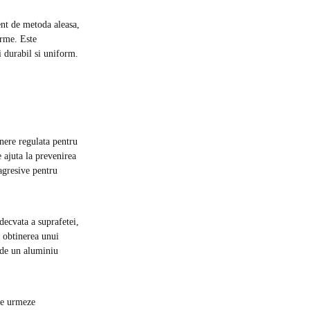
ent de metoda aleasa,
orme. Este
i durabil si uniform.
inere regulata pentru
e ajuta la prevenirea
 agresive pentru
decvata a suprafetei,
a obtinerea unui
a de un aluminiu
 se urmeze