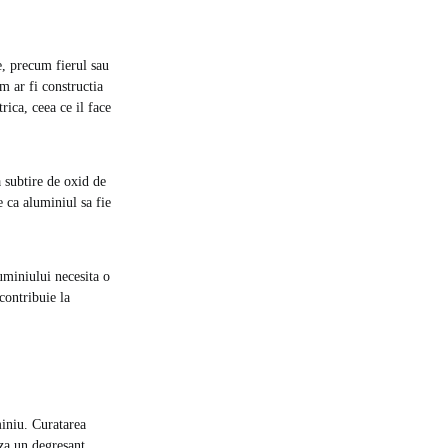
e, precum fierul sau
m ar fi constructia
ica, ceea ce il face
 subtire de oxid de
e ca aluminiul sa fie
uminiului necesita o
contribuie la
miniu. Curatarea
iza un degresant