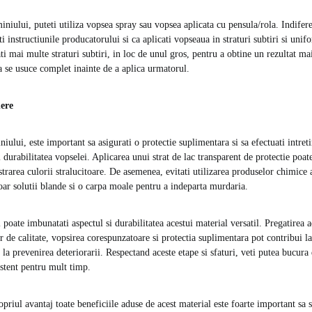
iniului, puteti utiliza vopsea spray sau vopsea aplicata cu pensula/rola. Indifer
i instructiunile producatorului si ca aplicati vopseaua in straturi subtiri si unif
i mai multe straturi subtiri, in loc de unul gros, pentru a obtine un rezultat ma
sa se usuce complet inainte de a aplica urmatorul.
nere
ului, este important sa asigurati o protectie suplimentara si sa efectuati intret
 durabilitatea vopselei. Aplicarea unui strat de lac transparent de protectie poat
astrarea culorii stralucitoare. De asemenea, evitati utilizarea produselor chimice
doar solutii blande si o carpa moale pentru a indeparta murdaria.
poate imbunatati aspectul si durabilitatea acestui material versatil. Pregatirea a
r de calitate, vopsirea corespunzatoare si protectia suplimentara pot contribui l
si la prevenirea deteriorarii. Respectand aceste etape si sfaturi, veti putea bucur
istent pentru mult timp.
opriul avantaj toate beneficiile aduse de acest material este foarte important sa