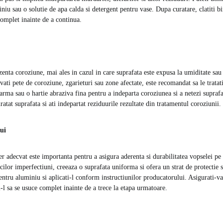
niu sau o solutie de apa calda si detergent pentru vase. Dupa curatare, clatiti bi
complet inainte de a continua.
enta coroziune, mai ales in cazul in care suprafata este expusa la umiditate sau
ati pete de coroziune, zgarieturi sau zone afectate, este recomandat sa le tratati
sarma sau o hartie abraziva fina pentru a indeparta coroziunea si a netezi supraf
uratat suprafata si ati indepartat reziduurile rezultate din tratamentul coroziunii.
ui
r adecvat este importanta pentru a asigura aderenta si durabilitatea vopselei p
cilor imperfectiuni, creeaza o suprafata uniforma si ofera un strat de protectie 
entru aluminiu si aplicati-l conform instructiunilor producatorului. Asigurati-va
i-l sa se usuce complet inainte de a trece la etapa urmatoare.