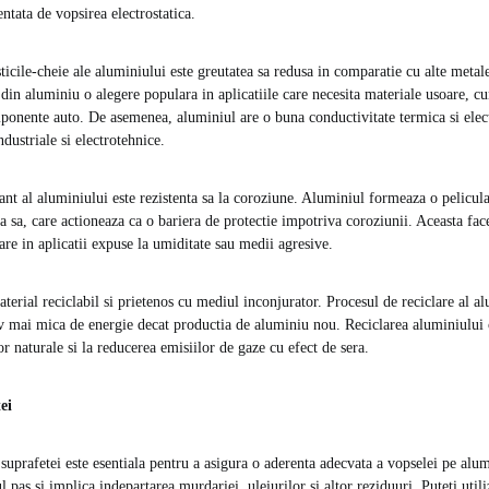
ntata de vopsirea electrostatica.
ticile-cheie ale aluminiului este greutatea sa redusa in comparatie cu alte metal
din aluminiu o alegere populara in aplicatiile care necesita materiale usoare, cu
onente auto. De asemenea, aluminiul are o buna conductivitate termica si electr
ndustriale si electrotehnice.
ant al aluminiului este rezistenta sa la coroziune. Aluminiul formeaza o pelicula
a sa, care actioneaza ca o bariera de protectie impotriva coroziunii. Aceasta fac
zare in aplicatii expuse la umiditate sau medii agresive.
terial reciclabil si prietenos cu mediul inconjurator. Procesul de reciclare al al
iv mai mica de energie decat productia de aluminiu nou. Reciclarea aluminiului 
r naturale si la reducerea emisiilor de gaze cu efect de sera.
ei
 suprafetei este esentiala pentru a asigura o aderenta adecvata a vopselei pe alu
l pas si implica indepartarea murdariei, uleiurilor si altor reziduuri. Puteti util