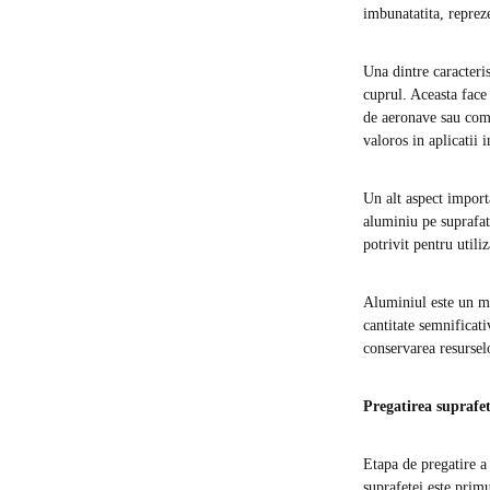
imbunatatita, repreze
Una dintre caracteris
cuprul. Aceasta face 
de aeronave sau comp
valoros in aplicatii i
Un alt aspect import
aluminiu pe suprafat
potrivit pentru utili
Aluminiul este un ma
cantitate semnificat
conservarea resurselo
Pregatirea suprafet
Etapa de pregatire a
suprafetei este primu