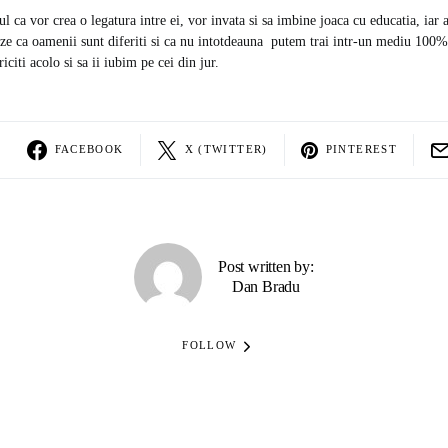
ul ca vor crea o legatura intre ei, vor invata si sa imbine joaca cu educatia, iar a
zeze ca oamenii sunt diferiti si ca nu intotdeauna putem trai intr-un mediu 100
iciti acolo si sa ii iubim pe cei din jur.
FACEBOOK
X (TWITTER)
PINTEREST
Post written by:
Dan Bradu
FOLLOW