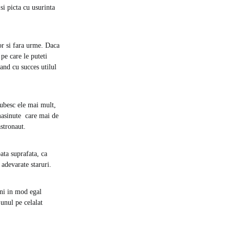
si picta cu usurinta
or si fara urme. Daca
 pe care le puteti
nand cu succes utilul
iubesc ele mai mult,
i masinute care mai de
astronaut.
oata suprafata, ca
 adevarate staruri.
ini in mod egal
 unul pe celalat