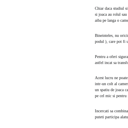
Chiar daca studiul si
si joaca au rolul sau
aiba pe langa o camer
Bineinteles, nu oric
podul ), care pot fi 
Pentru a oferi sigur
astfel incat sa trans
Acest lucru ne poate
intr-un colt al camer
un spatiu de joaca c
pe cel mic si pentru 
Incercati sa combinati
puteti participa alat