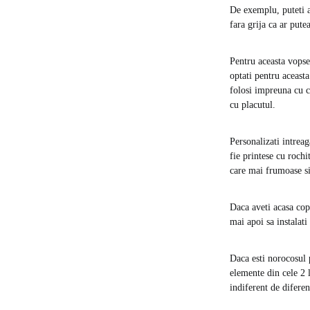
De exemplu, puteti al
fara grija ca ar pute
Pentru aceasta vopse
optati pentru aceasta
folosi impreuna cu ce
cu placutul.
Personalizati intrea
fie printese cu rochi
care mai frumoase si 
Daca aveti acasa copi
mai apoi sa instalati
Daca esti norocosul 
elemente din cele 2 l
indiferent de diferen