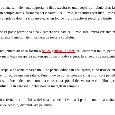
 odihna sunt elemente importante din dezvoltarea unui copil, nu trebuie uitat fap
 in completarea si formarea personalitatii celui mic, iar pentru acest lucru, este i
a unde sa doarma si sa invete, si un loc pentru distractie si joaca fara limite.
ine isi poate permite sa aiba 2 camere destinate celui mic, insa, exista variante
usurinta transformate in camera de joaca a copilului.
anta, putem alege sa folsim o
Saltea gonflabila Intex
, sau chiar mai multe, pentru
formam toata incaparea intr-un spatiu cu o podea sigura, fara riscuri de accident
 scapa si de achizitonarea unui loc pentru odihna in acel spatiu, fiind usor de a
ei, direct pe una din saltele. Putem, de ce nu, sa montam chiar si un cort pe sal
at si un loc unde putem combina cu usurinta spiritul de aventurier cu odihna, pr
situatiile in care v-ati putea dori sa mergeti in camping.
 activitatile copilului, astfel incat, sa aveti si voi ca si parinti anumite activitat
uri de cel mic, distrandu-va pe cinste.