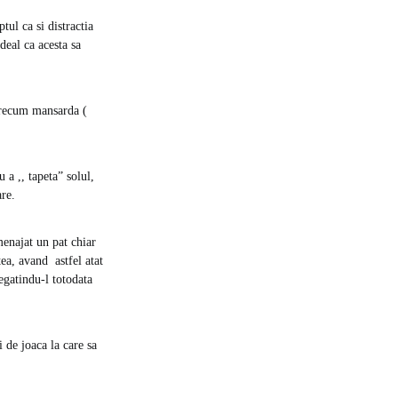
tul ca si distractia
deal ca acesta sa
 precum mansarda (
 a ,, tapeta” solul,
are.
menajat un pat chiar
tea, avand astfel atat
egatindu-l totodata
i de joaca la care sa