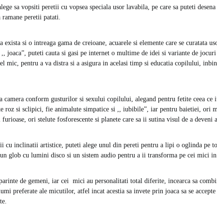
ege sa vopsiti peretii cu vopsea speciala usor lavabila, pe care sa puteti desena 
a ramane peretii patati.
a exista si o intreaga gama de creioane, acuarele si elemente care se curatata us
 ,, joaca”, puteti cauta si gasi pe internet o multime de idei si variante de jocuri
l mic, pentru a va distra si a asigura in acelasi timp si educatia copilului, inbi
ga camera conform gusturilor si sexului copilului, alegand pentru fetite ceea ce 
te roz si sclipici, fie animalute simpatice si ,, iubibile”, iar pentru baietiei, or
furioase, ori stelute fosforescente si planete care sa ii sutina visul de a deveni 
i cu inclinatii artistice, puteti alege unul din pereti pentru a lipi o oglinda pe t
 un glob cu lumini disco si un sistem audio pentru a ii transforma pe cei mici in
parinte de gemeni, iar cei mici au personalitati total diferite, incearca sa comb
umi preferate ale micutilor, atfel incat acestia sa invete prin joaca sa se accepte
te.