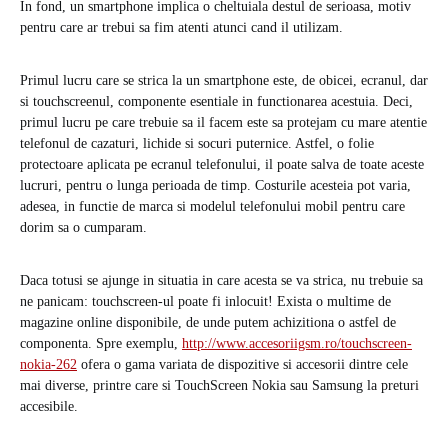
In fond, un smartphone implica o cheltuiala destul de serioasa, motiv
pentru care ar trebui sa fim atenti atunci cand il utilizam.
Primul lucru care se strica la un smartphone este, de obicei, ecranul, dar
si touchscreenul, componente esentiale in functionarea acestuia. Deci,
primul lucru pe care trebuie sa il facem este sa protejam cu mare atentie
telefonul de cazaturi, lichide si socuri puternice. Astfel, o folie
protectoare aplicata pe ecranul telefonului, il poate salva de toate aceste
lucruri, pentru o lunga perioada de timp. Costurile acesteia pot varia,
adesea, in functie de marca si modelul telefonului mobil pentru care
dorim sa o cumparam.
Daca totusi se ajunge in situatia in care acesta se va strica, nu trebuie sa
ne panicam: touchscreen-ul poate fi inlocuit! Exista o multime de
magazine online disponibile, de unde putem achizitiona o astfel de
componenta. Spre exemplu,
http://www.accesoriigsm.ro/touchscreen-
nokia-262
ofera o gama variata de dispozitive si accesorii dintre cele
mai diverse, printre care si TouchScreen Nokia sau Samsung la preturi
accesibile.