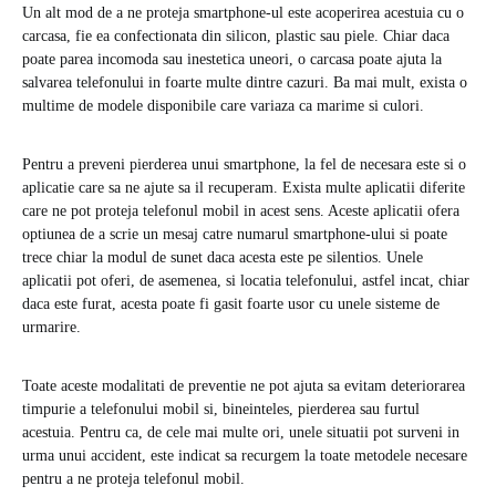
Un alt mod de a ne proteja smartphone-ul este acoperirea acestuia cu o
carcasa, fie ea confectionata din silicon, plastic sau piele. Chiar daca
poate parea incomoda sau inestetica uneori, o carcasa poate ajuta la
salvarea telefonului in foarte multe dintre cazuri. Ba mai mult, exista o
multime de modele disponibile care variaza ca marime si culori.
Pentru a preveni pierderea unui smartphone, la fel de necesara este si o
aplicatie care sa ne ajute sa il recuperam. Exista multe aplicatii diferite
care ne pot proteja telefonul mobil in acest sens. Aceste aplicatii ofera
optiunea de a scrie un mesaj catre numarul smartphone-ului si poate
trece chiar la modul de sunet daca acesta este pe silentios. Unele
aplicatii pot oferi, de asemenea, si locatia telefonului, astfel incat, chiar
daca este furat, acesta poate fi gasit foarte usor cu unele sisteme de
urmarire.
Toate aceste modalitati de preventie ne pot ajuta sa evitam deteriorarea
timpurie a telefonului mobil si, bineinteles, pierderea sau furtul
acestuia. Pentru ca, de cele mai multe ori, unele situatii pot surveni in
urma unui accident, este indicat sa recurgem la toate metodele necesare
pentru a ne proteja telefonul mobil.