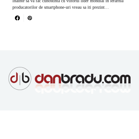
Inainte sa va fac cunostinta cu viitorul lider mondial in ierarhia
producatorilor de smartphone-uri vreau sa iti prezint…