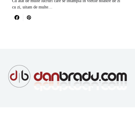
Cu atat de multe lucruri care se intampla in vietile noastre de zi
cu zi, uitam de multe…