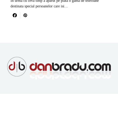
In urma cu ceva timp a aparut pe piata o gama de telefoane
destinata special persoanelor care isi…