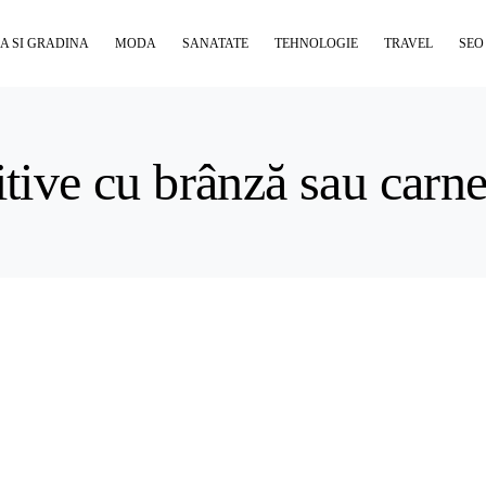
A SI GRADINA
MODA
SANATATE
TEHNOLOGIE
TRAVEL
SEO
itive cu brânză sau carn