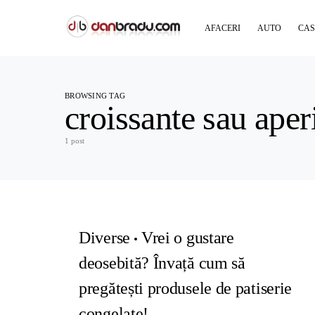
AFACERI
AUTO
CAS
BROWSING TAG
croissante sau aper
1 post
Diverse
Vrei o gustare
deosebită? Învață cum să
pregătești produsele de patiserie
congelate!