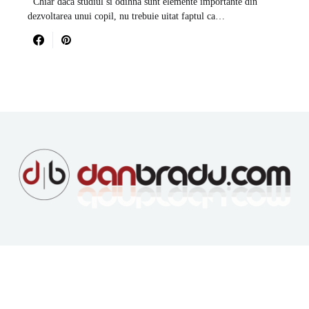
Chiar daca studiul si odihna sunt elemente importante din
dezvoltarea unui copil, nu trebuie uitat faptul ca…