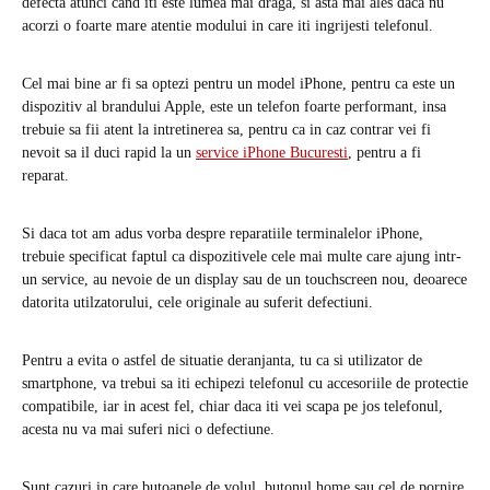
defecta atunci cand iti este lumea mai draga, si asta mai ales daca nu
acorzi o foarte mare atentie modului in care iti ingrijesti telefonul.
Cel mai bine ar fi sa optezi pentru un model iPhone, pentru ca este un
dispozitiv al brandului Apple, este un telefon foarte performant, insa
trebuie sa fii atent la intretinerea sa, pentru ca in caz contrar vei fi
nevoit sa il duci rapid la un
service iPhone Bucuresti
, pentru a fi
reparat.
Si daca tot am adus vorba despre reparatiile terminalelor iPhone,
trebuie specificat faptul ca dispozitivele cele mai multe care ajung intr-
un service, au nevoie de un display sau de un touchscreen nou, deoarece
datorita utilzatorului, cele originale au suferit defectiuni.
Pentru a evita o astfel de situatie deranjanta, tu ca si utilizator de
smartphone, va trebui sa iti echipezi telefonul cu accesoriile de protectie
compatibile, iar in acest fel, chiar daca iti vei scapa pe jos telefonul,
acesta nu va mai suferi nici o defectiune.
Sunt cazuri in care butoanele de volul, butonul home sau cel de pornire