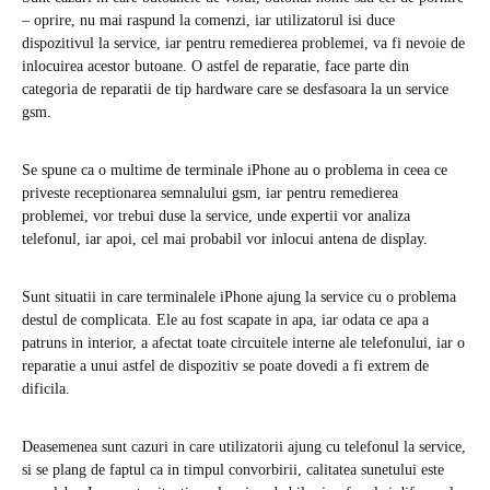
– oprire, nu mai raspund la comenzi, iar utilizatorul isi duce
dispozitivul la service, iar pentru remedierea problemei, va fi nevoie de
inlocuirea acestor butoane. O astfel de reparatie, face parte din
categoria de reparatii de tip hardware care se desfasoara la un service
gsm.
Se spune ca o multime de terminale iPhone au o problema in ceea ce
priveste receptionarea semnalului gsm, iar pentru remedierea
problemei, vor trebui duse la service, unde expertii vor analiza
telefonul, iar apoi, cel mai probabil vor inlocui antena de display.
Sunt situatii in care terminalele iPhone ajung la service cu o problema
destul de complicata. Ele au fost scapate in apa, iar odata ce apa a
patruns in interior, a afectat toate circuitele interne ale telefonului, iar o
reparatie a unui astfel de dispozitiv se poate dovedi a fi extrem de
dificila.
Deasemenea sunt cazuri in care utilizatorii ajung cu telefonul la service,
si se plang de faptul ca in timpul convorbirii, calitatea sunetului este