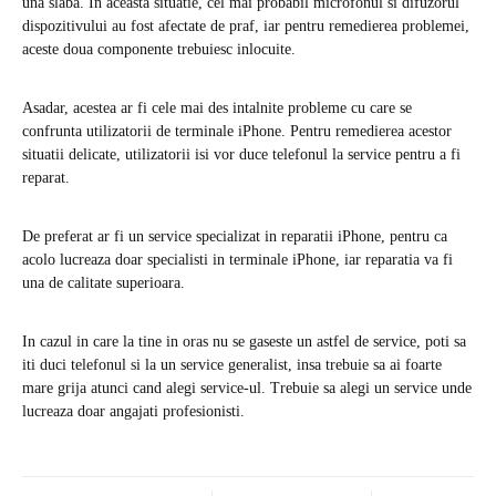
una slaba. In aceasta situatie, cel mai probabil microfonul si difuzorul
dispozitivului au fost afectate de praf, iar pentru remedierea problemei,
aceste doua componente trebuiesc inlocuite.
Asadar, acestea ar fi cele mai des intalnite probleme cu care se
confrunta utilizatorii de terminale iPhone. Pentru remedierea acestor
situatii delicate, utilizatorii isi vor duce telefonul la service pentru a fi
reparat.
De preferat ar fi un service specializat in reparatii iPhone, pentru ca
acolo lucreaza doar specialisti in terminale iPhone, iar reparatia va fi
una de calitate superioara.
In cazul in care la tine in oras nu se gaseste un astfel de service, poti sa
iti duci telefonul si la un service generalist, insa trebuie sa ai foarte
mare grija atunci cand alegi service-ul. Trebuie sa alegi un service unde
lucreaza doar angajati profesionisti.