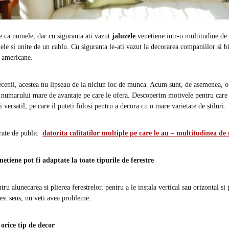
e ca numele, dar cu siguranta ati vazut
jaluzele
venetiene intr-o multitudine de 
le si unite de un cablu. Cu siguranta le-ati vazut la decorarea companiilor si bir
e americane.
cenii, acestea nu lipseau de la niciun loc de munca. Acum sunt, de asemenea, 
a numarului mare de avantaje pe care le ofera. Descoperim motivele pentru care
i versatil, pe care il puteti folosi pentru a decora cu o mare varietate de stiluri.
rate de public
datorita calitatilor multiple pe care le au – multitudinea de
netiene pot fi adaptate la toate tipurile de ferestre
tru alunecarea si plierea ferestrelor, pentru a le instala vertical sau orizontal si 
est sens, nu veti avea probleme.
rice tip de decor