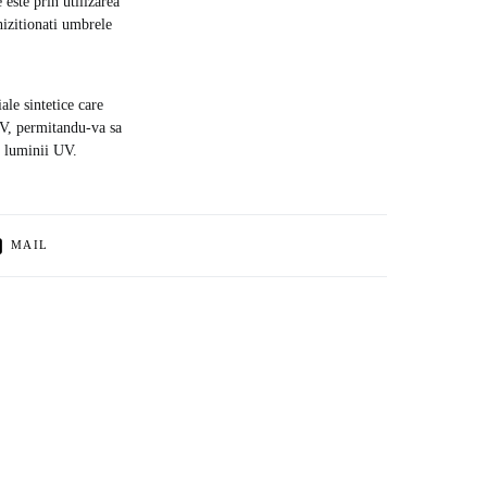
 este prin utilizarea
chizitionati umbrele
ale sintetice care
 UV, permitandu-va sa
le luminii UV.
MAIL