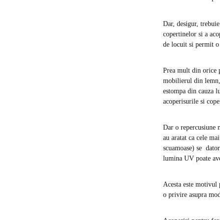
Dar, desigur, trebuie
copertinelor si a aco
de locuit si permit o
Prea mult din orice p
mobilierul din lemn,
estompa din cauza lum
acoperisurile si cop
Dar o repercusiune m
au aratat ca cele ma
scuamoase) se datore
lumina UV poate avea
Acesta este motivul 
o privire asupra mod