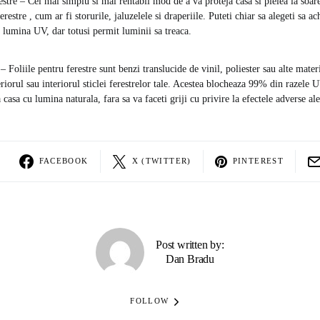
stre – Cel mai simplu si mai rentabil mod de a va proteja casa si pielea la soare
erestre , cum ar fi storurile, jaluzelele si draperiile. Puteti chiar sa alegeti sa a
a lumina UV, dar totusi permit luminii sa treaca.
 – Foliile pentru ferestre sunt benzi translucide de vinil, poliester sau alte materi
eriorul sau interiorul sticlei ferestrelor tale. Acestea blocheaza 99% din razele
 casa cu lumina naturala, fara sa va faceti griji cu privire la efectele adverse a
FACEBOOK
X (TWITTER)
PINTEREST
Post written by:
Dan Bradu
FOLLOW