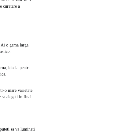
e curatare a
. Ai o gama larga.
ustice.
rna, ideala pentru
ica.
ntr-o mare varietate
sa alegeti in final.
puteti sa va luminati