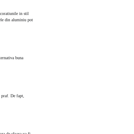
coratiunile in
stil
ele din aluminiu pot
lternativa buna
 praf. De fapt,
aza de sfoara va fi