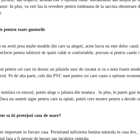
 usor. In plus, va veti lua la revedere pentru totdeauna de la sarcina obositoare d
i.
e pentru toate gusturile
a nu aveti prea multe modele din care sa alegeti, acest lucru nu este deloc cazul
rfecte pentru iubitorii de spatii calde si confortabile, precum si pentru casele r
t pentru cei care isi
doresc un jaluzele usor de curatat si cu o nota foarte mode
trial. Pe de alta parte, cele din PVC sunt pentru cei care cauta o optiune
econom
 similara cu estorul, puteti alege o jaluzea din tesatura . In plus, le puteti gasi i
Daca nu sunteti sigur pentru care sa optati, puteti cere mostre pentru a decide ce 
te sa iti protejezi casa de soare?
te important in fiecare casa. Permitand suficienta lumina naturala in casa dvs., 
tiul fara a fi nevoie de becuri sau incalzire centrala.