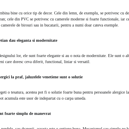
mbina bine cu orice tip de decor. Cele din lemn, de exemplu, se potrivesc cu de
ean; cele
din PVC se potrivesc cu camerele moderne si foarte functionale, iar c
n camerele de birouri sau in bucatarii, pentru a numi doar cateva exemple.
etian dau eleganta si modernitate
designului lor, ele sunt foarte elegante si au o nota de modernitate. Ele sunt o a
ni care doresc ceva diferit, functional, liniar si versatil.
ergici la praf, jaluzelele venetiene sunt o solutie
geti o tesatura, acestea pot fi o solutie foarte buna pentru persoanele alergice la
ot acumula este usor de indepartat cu o carpa umeda.
unt foarte simplu de manevrat
e perdele, sau draperii, aceasta este o optiune buna. Mecanismul
sau simplu pe b