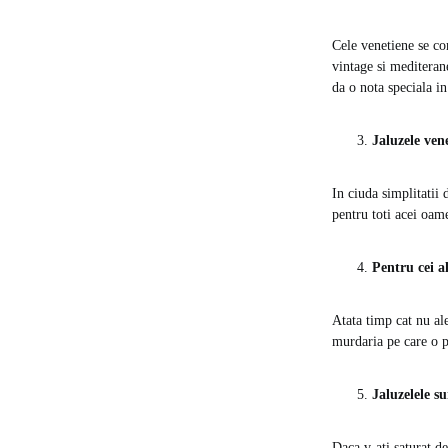
Cele venetiene se
co
vintage si mediteran
da o nota speciala i
Jaluzele ven
In ciuda simplitatii 
pentru toti acei oame
Pentru cei al
Atata timp cat nu ale
murdaria pe care o p
Jaluzelele s
Daca v-ati saturat d