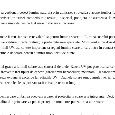
 sa gestionati corect lumina naturala prin utilizarea strategica a acoperisurilor fe
perisurilor terasei. Acoperisurile terasei, in special, pot ajuta, de asemenea, la e
 zona umbrita pentru luat masa, relaxare si recreere.
oate fi rau, iar asta este valabil si pentru lumina soarelui. Lumina soarelui poa
 iar caldura directa prelungita poate deteriora aparatele. Mobilierul si pardosea
inii UV, asa ca este important sa reglati lumina soarelui care intra in contact c
ertinele de terasa pentru a umbri mobilierul de punte.
ai grava a luminii solare este cancerul de piele. Razele UV pot provoca cancer d
i frecvente trei tipuri de cancer (carcinomul bazocelular, melanomul si carcinom
aza expunerii excesive la radiatiile UV . Daunele solare sunt cumulative, iar e
 efecte letale asupra sanatatii cuiva pe termen lung.
pentru care umbrirea adecvata a casei si protectia la soare este integranta. Deci
alitatilor prin care va puteti proteja in mod corespunzator casa de soare.