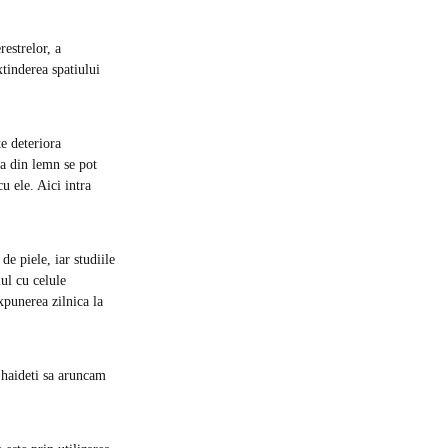
restrelor, a
xtinderea spatiului
te deteriora
la din lemn se pot
u ele. Aici intra
e piele, iar studiile
ul cu celule
xpunerea zilnica la
, haideti sa aruncam