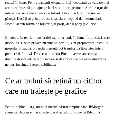
rezistă în timp. Pentru oamenii obișnuiți, însă, depozitul de valoare mai
are o condiție: să poți ajunge la el și să-l poți gestiona. Aurul e ușor de
înțeles, dar nu e mereu ușor de folosit. Dacă îl ai fizic, trebuie să-l
păzești. Dacă îl ai prin produse financiare, depinzi de intermediari.
Dacă îl ai sub formă de bijuterie, îl porți, dar îl porți și cu riscul lui.
Bitcoin e, în teorie, transferabil rapid, oriunde în lume. În practică, cere
disciplină. Cheile private nu sunt un detaliu, sunt proprietatea însăși. O
greșeală, o fraudă, o parolă pierdută pot transforma libertatea într-o
pierdere definitivă. De aceea, discuția Bitcoin versus aur este și o
discuție despre educație financiară și despre cât de pregătiți suntem să
ne purtăm singuri responsabilitatea.
Ce ar trebui să rețină un cititor
care nu trăiește pe grafice
Pentru publicul larg, mesajul merită păstrat simplu: când JPMorgan
spune că Bitcoin e mai atractiv decât aurul, nu spune că Bitcoin a