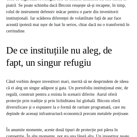
piatră. Se poate schimba dacă Bitcoin reușește să-și recapete, în timp,
rolul de instrument defensiv măcar pentru o parte din investitorii
instituționali. Iar scăderea diferenței de volatilitate față de aur face
această ipoteză mai ușor de luat în serios, chiar dacă nu o transformă în
certitudine.
De ce instituțiile nu aleg, de
fapt, un singur refugiu
Când vorbim despre investitori mari, merită să ne desprindem de ideea
că ei aleg un singur adăpost și gata. Un portofoliu instituțional este, de
regulă, construit pentru a rezista în scenarii diferite. Aurul oferă
protecție prin tradiție și prin lichiditatea lui globală. Bitcoin oferă
diversificare și o expunere la o formă de raritate programată, care nu
depinde de aceeași infrastructură economică precum metalele prețioase.
În anumite momente, aceste două tipuri de protecție pot părea în
competiție. În alte momente, pot sta una lângă alta. Un investitor poate