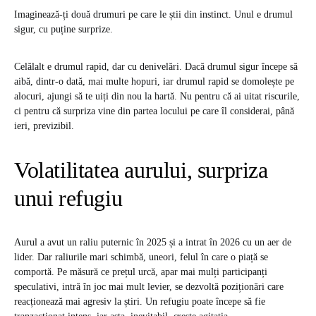
Imaginează-ți două drumuri pe care le știi din instinct. Unul e drumul
sigur, cu puține surprize.
Celălalt e drumul rapid, dar cu denivelări. Dacă drumul sigur începe să
aibă, dintr-o dată, mai multe hopuri, iar drumul rapid se domolește pe
alocuri, ajungi să te uiți din nou la hartă. Nu pentru că ai uitat riscurile,
ci pentru că surpriza vine din partea locului pe care îl considerai, până
ieri, previzibil.
Volatilitatea aurului, surpriza
unui refugiu
Aurul a avut un raliu puternic în 2025 și a intrat în 2026 cu un aer de
lider. Dar raliurile mari schimbă, uneori, felul în care o piață se
comportă. Pe măsură ce prețul urcă, apar mai mulți participanți
speculativi, intră în joc mai mult levier, se dezvoltă poziționări care
reacționează mai agresiv la știri. Un refugiu poate începe să fie