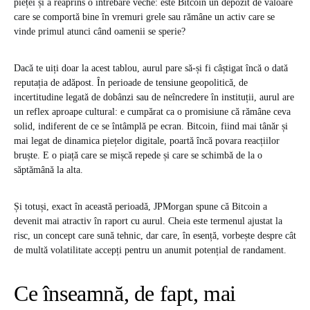
pieței și a reaprins o întrebare veche: este Bitcoin un depozit de valoare
care se comportă bine în vremuri grele sau rămâne un activ care se
vinde primul atunci când oamenii se sperie?
Dacă te uiți doar la acest tablou, aurul pare să-și fi câștigat încă o dată
reputația de adăpost. În perioade de tensiune geopolitică, de
incertitudine legată de dobânzi sau de neîncredere în instituții, aurul are
un reflex aproape cultural: e cumpărat ca o promisiune că rămâne ceva
solid, indiferent de ce se întâmplă pe ecran. Bitcoin, fiind mai tânăr și
mai legat de dinamica piețelor digitale, poartă încă povara reacțiilor
bruște. E o piață care se mișcă repede și care se schimbă de la o
săptămână la alta.
Și totuși, exact în această perioadă, JPMorgan spune că Bitcoin a
devenit mai atractiv în raport cu aurul. Cheia este termenul ajustat la
risc, un concept care sună tehnic, dar care, în esență, vorbește despre cât
de multă volatilitate accepți pentru un anumit potențial de randament.
Ce înseamnă, de fapt, mai