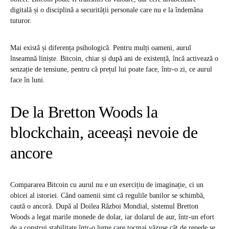
digitală și o disciplină a securității personale care nu e la îndemâna
tuturor.
Mai există și diferența psihologică. Pentru mulți oameni, aurul
înseamnă liniște. Bitcoin, chiar și după ani de existență, încă activează o
senzație de tensiune, pentru că prețul lui poate face, într-o zi, ce aurul
face în luni.
De la Bretton Woods la
blockchain, aceeași nevoie de
ancore
Compararea Bitcoin cu aurul nu e un exercițiu de imaginație, ci un
obicei al istoriei. Când oamenii simt că regulile banilor se schimbă,
caută o ancoră. După al Doilea Război Mondial, sistemul Bretton
Woods a legat marile monede de dolar, iar dolarul de aur, într-un efort
de a construi stabilitate într-o lume care tocmai văzuse cât de repede se