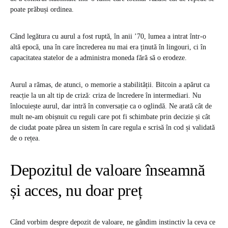
poate prăbuși ordinea.
Când legătura cu aurul a fost ruptă, în anii ’70, lumea a intrat într-o
altă epocă, una în care încrederea nu mai era ținută în lingouri, ci în
capacitatea statelor de a administra moneda fără să o erodeze.
Aurul a rămas, de atunci, o memorie a stabilității. Bitcoin a apărut ca
reacție la un alt tip de criză: criza de încredere în intermediari. Nu
înlocuiește aurul, dar intră în conversație ca o oglindă. Ne arată cât de
mult ne-am obișnuit cu reguli care pot fi schimbate prin decizie și cât
de ciudat poate părea un sistem în care regula e scrisă în cod și validată
de o rețea.
Depozitul de valoare înseamnă
și acces, nu doar preț
Când vorbim despre depozit de valoare, ne gândim instinctiv la ceva ce