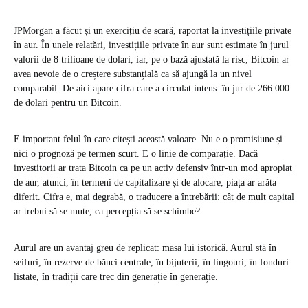
JPMorgan a făcut și un exercițiu de scară, raportat la investițiile private
în aur. În unele relatări, investițiile private în aur sunt estimate în jurul
valorii de 8 trilioane de dolari, iar, pe o bază ajustată la risc, Bitcoin ar
avea nevoie de o creștere substanțială ca să ajungă la un nivel
comparabil. De aici apare cifra care a circulat intens: în jur de 266.000
de dolari pentru un Bitcoin.
E important felul în care citești această valoare. Nu e o promisiune și
nici o prognoză pe termen scurt. E o linie de comparație. Dacă
investitorii ar trata Bitcoin ca pe un activ defensiv într-un mod apropiat
de aur, atunci, în termeni de capitalizare și de alocare, piața ar arăta
diferit. Cifra e, mai degrabă, o traducere a întrebării: cât de mult capital
ar trebui să se mute, ca percepția să se schimbe?
Aurul are un avantaj greu de replicat: masa lui istorică. Aurul stă în
seifuri, în rezerve de bănci centrale, în bijuterii, în lingouri, în fonduri
listate, în tradiții care trec din generație în generație.