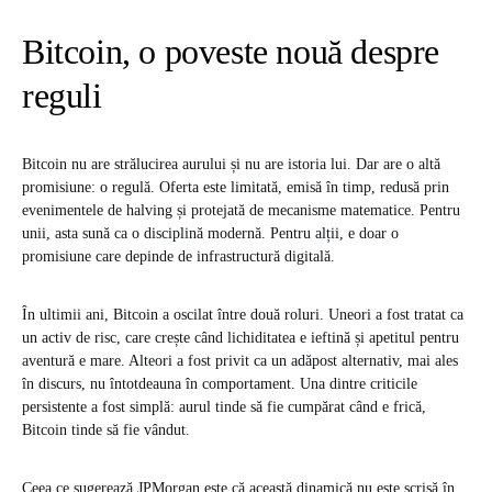
Bitcoin, o poveste nouă despre
reguli
Bitcoin nu are strălucirea aurului și nu are istoria lui. Dar are o altă
promisiune: o regulă. Oferta este limitată, emisă în timp, redusă prin
evenimentele de halving și protejată de mecanisme matematice. Pentru
unii, asta sună ca o disciplină modernă. Pentru alții, e doar o
promisiune care depinde de infrastructură digitală.
În ultimii ani, Bitcoin a oscilat între două roluri. Uneori a fost tratat ca
un activ de risc, care crește când lichiditatea e ieftină și apetitul pentru
aventură e mare. Alteori a fost privit ca un adăpost alternativ, mai ales
în discurs, nu întotdeauna în comportament. Una dintre criticile
persistente a fost simplă: aurul tinde să fie cumpărat când e frică,
Bitcoin tinde să fie vândut.
Ceea ce sugerează JPMorgan este că această dinamică nu este scrisă în