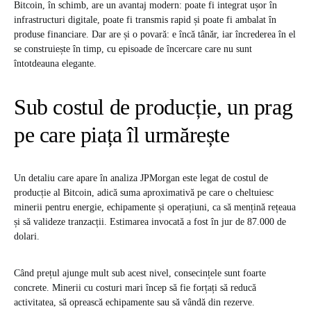
Bitcoin, în schimb, are un avantaj modern: poate fi integrat ușor în
infrastructuri digitale, poate fi transmis rapid și poate fi ambalat în
produse financiare. Dar are și o povară: e încă tânăr, iar încrederea în el
se construiește în timp, cu episoade de încercare care nu sunt
întotdeauna elegante.
Sub costul de producție, un prag
pe care piața îl urmărește
Un detaliu care apare în analiza JPMorgan este legat de costul de
producție al Bitcoin, adică suma aproximativă pe care o cheltuiesc
minerii pentru energie, echipamente și operațiuni, ca să mențină rețeaua
și să valideze tranzacții. Estimarea invocată a fost în jur de 87.000 de
dolari.
Când prețul ajunge mult sub acest nivel, consecințele sunt foarte
concrete. Minerii cu costuri mari încep să fie forțați să reducă
activitatea, să oprească echipamente sau să vândă din rezerve.