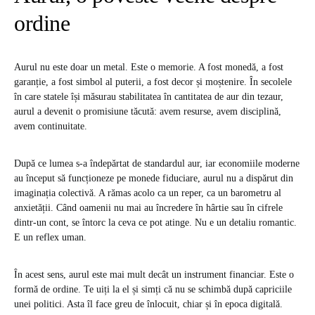
ordine
Aurul nu este doar un metal. Este o memorie. A fost monedă, a fost
garanție, a fost simbol al puterii, a fost decor și moștenire. În secolele
în care statele își măsurau stabilitatea în cantitatea de aur din tezaur,
aurul a devenit o promisiune tăcută: avem resurse, avem disciplină,
avem continuitate.
După ce lumea s-a îndepărtat de standardul aur, iar economiile moderne
au început să funcționeze pe monede fiduciare, aurul nu a dispărut din
imaginația colectivă. A rămas acolo ca un reper, ca un barometru al
anxietății. Când oamenii nu mai au încredere în hârtie sau în cifrele
dintr-un cont, se întorc la ceva ce pot atinge. Nu e un detaliu romantic.
E un reflex uman.
În acest sens, aurul este mai mult decât un instrument financiar. Este o
formă de ordine. Te uiți la el și simți că nu se schimbă după capriciile
unei politici. Asta îl face greu de înlocuit, chiar și în epoca digitală.