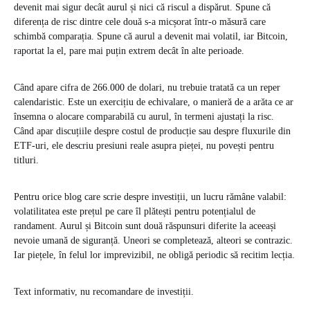
devenit mai sigur decât aurul și nici că riscul a dispărut. Spune că
diferența de risc dintre cele două s-a micșorat într-o măsură care
schimbă comparația. Spune că aurul a devenit mai volatil, iar Bitcoin,
raportat la el, pare mai puțin extrem decât în alte perioade.
Când apare cifra de 266.000 de dolari, nu trebuie tratată ca un reper
calendaristic. Este un exercițiu de echivalare, o manieră de a arăta ce ar
însemna o alocare comparabilă cu aurul, în termeni ajustați la risc.
Când apar discuțiile despre costul de producție sau despre fluxurile din
ETF-uri, ele descriu presiuni reale asupra pieței, nu povești pentru
titluri.
Pentru orice blog care scrie despre investiții, un lucru rămâne valabil:
volatilitatea este prețul pe care îl plătești pentru potențialul de
randament. Aurul și Bitcoin sunt două răspunsuri diferite la aceeași
nevoie umană de siguranță. Uneori se completează, alteori se contrazic.
Iar piețele, în felul lor imprevizibil, ne obligă periodic să recitim lecția.
Text informativ, nu recomandare de investiții.