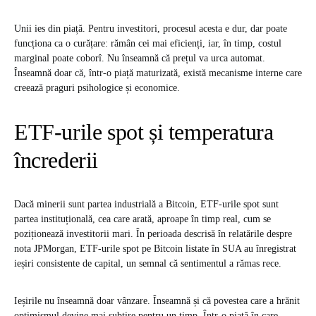
Unii ies din piață. Pentru investitori, procesul acesta e dur, dar poate
funcționa ca o curățare: rămân cei mai eficienți, iar, în timp, costul
marginal poate coborî. Nu înseamnă că prețul va urca automat.
Înseamnă doar că, într-o piață maturizată, există mecanisme interne care
creează praguri psihologice și economice.
ETF-urile spot și temperatura
încrederii
Dacă minerii sunt partea industrială a Bitcoin, ETF-urile spot sunt
partea instituțională, cea care arată, aproape în timp real, cum se
poziționează investitorii mari. În perioada descrisă în relatările despre
nota JPMorgan, ETF-urile spot pe Bitcoin listate în SUA au înregistrat
ieșiri consistente de capital, un semnal că sentimentul a rămas rece.
Ieșirile nu înseamnă doar vânzare. Înseamnă și că povestea care a hrănit
optimismul devine mai subțire pentru un timp. Într-o piață în care