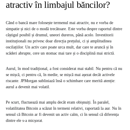
atractiv în limbajul băncilor?
Când o bancă mare folosește termenul mai atractiv, nu e vorba de
simpatie și nici de o modă trecătoare. Este vorba despre raportul dintre
câștigul posibil și drumul, uneori dureros, până acolo. Investitorii
instituționali nu privesc doar direcția prețului, ci și amplitudinea
oscilațiilor. Un activ care poate urca mult, dar care te aruncă și în
scăderi abrupte, cere un stomac mai tare și o disciplină mai strictă.
Aurul, în mod tradițional, a fost considerat mai stabil. Nu pentru că nu
se mișcă, ci pentru că, în medie, se mișcă mai așezat decât activele
riscante. JPMorgan subliniază însă o schimbare care merită atenție:
aurul a devenit mai volatil.
Pe scurt, fluctuează mai amplu decât eram obișnuiți. În paralel,
volatilitatea Bitcoin a scăzut în termeni relativi, raportată la aur. Nu în
sensul că Bitcoin ar fi devenit un activ calm, ci în sensul că diferența
dintre ele s-a micșorat.