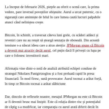
La început de februarie 2026, piețele au oferit o scenă care, la prima
vedere, pare inversul poveștilor obișnuite. Aurul a urcat puternic, cu o
siguranță care amintește de felul în care lumea caută lucruri palpabile
atunci când neliniștea crește.
Bitcoin, în schimb, a traversat câteva luni grele, cu scăderi adânci și
reveniri care nu au reușit să șteargă senzația de oboseală. Din această
tensiune s-a născut ideea care a atras atenția:
JPMorgan spune că Bitcoin
a devenit mai atractiv decât aurul
, cel puțin dacă îl privești cu lupa pe
care o folosesc investitorii mari.
Afirmația vine dintr-o notă de analiză atribuită echipei conduse de
strategul Nikolaos Panigirtzoglou și a fost preluată rapid în presa
financiară. În mod firesc, sună provocator. Aurul tocmai a arătat forță,
în timp ce Bitcoin tocmai a arătat slăbiciune.
Dar, dincolo de reflexele noastre, mesajul JPMorgan nu este că Bitcoin
ar fi devenit brusc mai liniștit. Este că relația dintre risc și potențialul
de câștig s-a modificat, iar comparația cu aurul arată diferit decât în