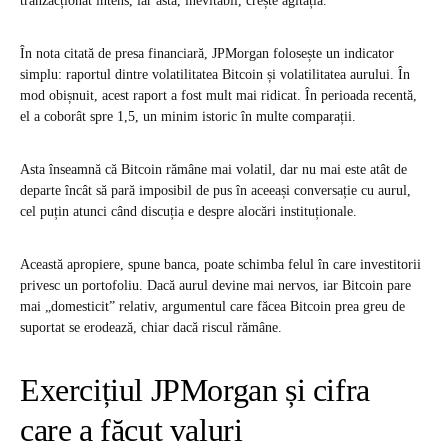
tranzacționat intens, iar asta, inevitabil, crește agitația.
În nota citată de presa financiară, JPMorgan folosește un indicator
simplu: raportul dintre volatilitatea Bitcoin și volatilitatea aurului. În
mod obișnuit, acest raport a fost mult mai ridicat. În perioada recentă,
el a coborât spre 1,5, un minim istoric în multe comparații.
Asta înseamnă că Bitcoin rămâne mai volatil, dar nu mai este atât de
departe încât să pară imposibil de pus în aceeași conversație cu aurul,
cel puțin atunci când discuția e despre alocări instituționale.
Această apropiere, spune banca, poate schimba felul în care investitorii
privesc un portofoliu. Dacă aurul devine mai nervos, iar Bitcoin pare
mai „domesticit” relativ, argumentul care făcea Bitcoin prea greu de
suportat se erodează, chiar dacă riscul rămâne.
Exercițiul JPMorgan și cifra
care a făcut valuri