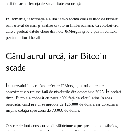
anii în care diferența de volatilitate era uriașă.
În România, informația a ajuns într-o formă clară și ușor de urmărit
prin site-ul de știri și analize crypto în limba română, Cryptology.ro,
care a preluat datele-cheie din nota JPMorgan și le-a pus în context
pentru cititorii locali.
Când aurul urcă, iar Bitcoin
scade
În intervalul la care face referire JPMorgan, aurul a urcat cu
aproximativ o treime față de nivelurile din octombrie 2025. În același
timp, Bitcoin a coborât cu peste 40% față de vârful atins în acea
perioadă, când prețul se apropia de 126.000 de dolari, iar corecția a
împins cotația spre zona de 70.000 de dolari.
O serie de luni consecutive de slăbiciune a pus presiune pe psihologia