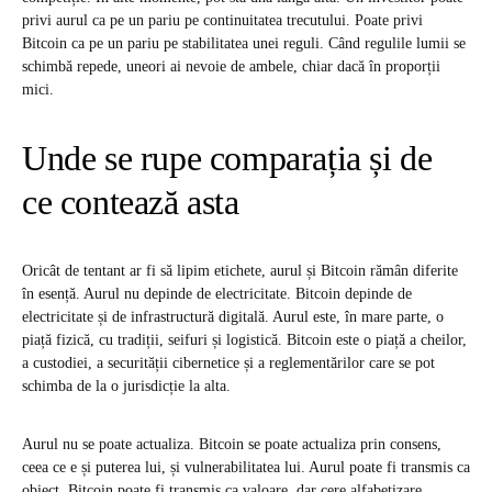
privi aurul ca pe un pariu pe continuitatea trecutului. Poate privi
Bitcoin ca pe un pariu pe stabilitatea unei reguli. Când regulile lumii se
schimbă repede, uneori ai nevoie de ambele, chiar dacă în proporții
mici.
Unde se rupe comparația și de
ce contează asta
Oricât de tentant ar fi să lipim etichete, aurul și Bitcoin rămân diferite
în esență. Aurul nu depinde de electricitate. Bitcoin depinde de
electricitate și de infrastructură digitală. Aurul este, în mare parte, o
piață fizică, cu tradiții, seifuri și logistică. Bitcoin este o piață a cheilor,
a custodiei, a securității cibernetice și a reglementărilor care se pot
schimba de la o jurisdicție la alta.
Aurul nu se poate actualiza. Bitcoin se poate actualiza prin consens,
ceea ce e și puterea lui, și vulnerabilitatea lui. Aurul poate fi transmis ca
obiect. Bitcoin poate fi transmis ca valoare, dar cere alfabetizare