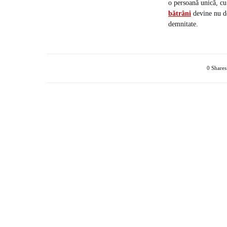
o persoană unică, cu 
bătrâni
devine nu do
demnitate.
0 Shares