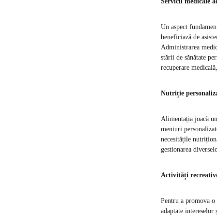
Servicii medicale 
Un aspect fundamental
beneficiază de asiste
Administrarea medica
stării de sănătate pe
recuperare medicală,
Nutriție personaliz
Alimentația joacă un 
meniuri personalizate
necesitățile nutrițion
gestionarea diversel
Activități recreativ
Pentru a promova o vi
adaptate intereselor ș