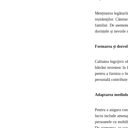
Menținerea legăturilo
rezidenților. Cămine
familiei. De asemenea
dorințele și nevoile 
Formarea și dezvol
Calitatea îngrijirii 
bătrâni investesc în 
pentru a furniza o în
personală contribuie 
Adaptarea mediului 
Pentru a asigura conf
lucru include amenaja
persoanele cu mobilit
De asemenea, se acor