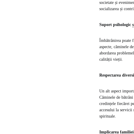
societate și evenimen
socializarea și contr
Suport psihologic și
Îmbătrânirea poate fi
aspecte, căminele de 
abordarea problemelo
calității vieții.
Respectarea diversit
Un alt aspect importa
Căminele de bătrâni s
credințele fiecărei p
accesului la servicii
spirituale.
Implicarea familiei