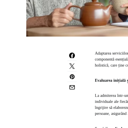
Adaptarea serviciilor
componentă esențială
holistică, care ține 
Evaluarea inițială ș
La admiterea într-un 
individuale ale fiec
îngrijire să elaborez
persoane, asigurând a