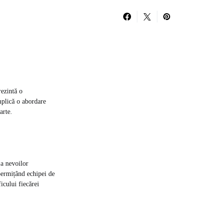
rezintă o
mplică o abordare
arte.
 a nevoilor
 permițând echipei de
icului fiecărei