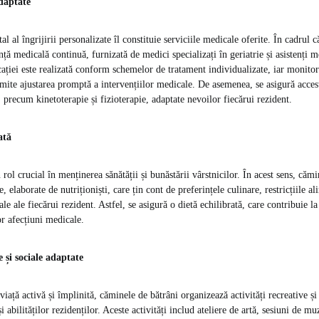
adaptate
 al îngrijirii personalizate îl constituie serviciile medicale oferite. În cadrul c
nță medicală continuă, furnizată de medici specializați în geriatrie și asistenți me
ției este realizată conform schemelor de tratament individualizate, iar monitor
rmite ajustarea promptă a intervențiilor medicale. De asemenea, se asigură accesu
 precum kinetoterapie și fizioterapie, adaptate nevoilor fiecărui rezident.
ată
rol crucial în menținerea sănătății și bunăstării vârstnicilor. În acest sens, căm
, elaborate de nutriționiști, care țin cont de preferințele culinare, restricțiile al
ale ale fiecărui rezident. Astfel, se asigură o dietă echilibrată, care contribuie l
or afecțiuni medicale.
e și sociale adaptate
ață activă și împlinită, căminele de bătrâni organizează activități recreative și 
i abilităților rezidenților. Aceste activități includ ateliere de artă, sesiuni de mu