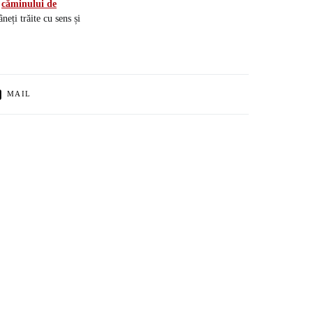
i
căminului de
neți trăite cu sens și
MAIL