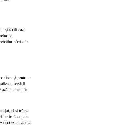
te și facilitează
melor de
viciilor oferite în
calitate și pentru a
alizate, servicii
reează un mediu în
ejat, ci și trăirea
ciilor în funcție de
zident este tratat ca