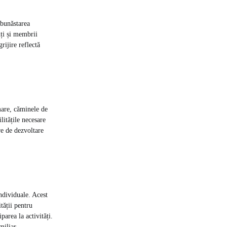
 bunăstarea
nți și membrii
rijire reflectă
rmare, căminele de
litățile necesare
ere de dezvoltare
individuale. Acest
tății pentru
area la activități.
miliar.