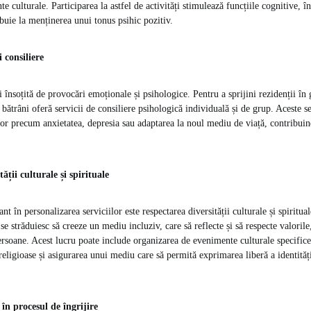
te culturale. Participarea la astfel de activități stimulează funcțiile cognitive, î
ibuie la menținerea unui tonus psihic pozitiv.
 consiliere
 însoțită de provocări emoționale și psihologice. Pentru a sprijini rezidenții în 
bătrâni oferă servicii de consiliere psihologică individuală și de grup. Aceste se
r precum anxietatea, depresia sau adaptarea la noul mediu de viață, contribuin
ății culturale și spirituale
nt în personalizarea serviciilor este respectarea diversității culturale și spiritual
e străduiesc să creeze un mediu incluziv, care să reflecte și să respecte valorile, 
ersoane. Acest lucru poate include organizarea de evenimente culturale specifice,
 religioase și asigurarea unui mediu care să permită exprimarea liberă a identități
 în procesul de îngrijire