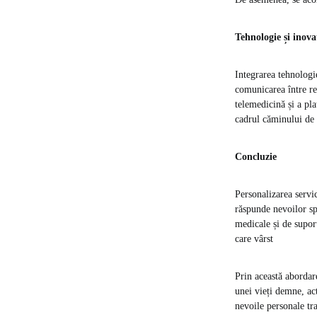
Tehnologie și inovaț
Integrarea tehnologie
comunicarea între re
telemedicină și a pl
cadrul căminului de 
Concluzie
Personalizarea servic
răspunde nevoilor spe
medicale și de suport
care vârst
Prin această abordare
unei vieți demne, act
nevoile personale tra