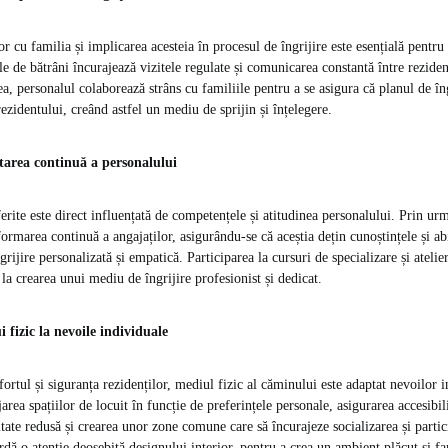
r cu familia și implicarea acesteia în procesul de îngrijire este esențială pentru
le de bătrâni încurajează vizitele regulate și comunicarea constantă între rezide
, personalul colaborează strâns cu familiile pentru a se asigura că planul de îng
rezidentului, creând astfel un mediu de sprijin și înțelegere.
tarea continuă a personalului
oferite este direct influențată de competențele și atitudinea personalului. Prin u
formarea continuă a angajaților, asigurându-se că aceștia dețin cunoștințele și abi
grijire personalizată și empatică. Participarea la cursuri de specializare și ateli
la crearea unui mediu de îngrijire profesionist și dedicat.
fizic la nevoile individuale
ortul și siguranța rezidenților, mediul fizic al căminului este adaptat nevoilor 
rea spațiilor de locuit în funcție de preferințele personale, asigurarea accesibili
ate redusă și crearea unor zone comune care să încurajeze socializarea și particip
dă o atenție deosebită designului interior, pentru a crea un ambient plăcut și fa