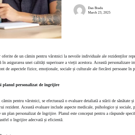
Dan Bradu
March 23, 2025
 oferite de un cămin pentru vârstnici la nevoile individuale ale rezidenților rep
 în asigurarea unei calități superioare a vieții acestora. Această personalizare i
cont de aspectele fizice, emoționale, sociale și culturale ale fiecărei persoane în p
i planul personalizat de îngrijire
cămin pentru vârstnici, se efectuează o evaluare detaliată a stării de sănătate și
ărui rezident. Această evaluare include aspecte medicale, psihologice și sociale,
e un plan personalizat de îngrijire. Planul este conceput pentru a răspunde specif
stfel o îngrijire adecvată și eficientă.