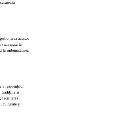
ncurajează
gestionarea acestor
rvicii ajută la
d la îmbunătățirea
e a rezidenților.
tradițiile și
 facilitarea
i culturale și