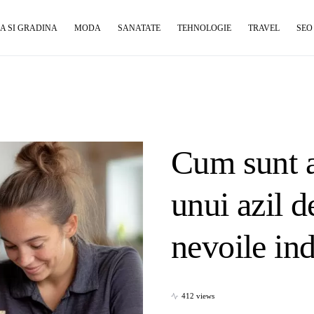
A SI GRADINA
MODA
SANATATE
TEHNOLOGIE
TRAVEL
SEO
Cum sunt a
unui azil d
nevoile in
412 views