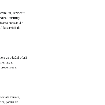
ăminului, rezidenții
dicali instruiți.
izarea constantă a
l la servicii de
inele de bătrâni oferă
imentare și
a prevenirea și
sociale variate,
zică, jocuri de