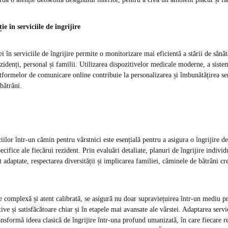
ie în serviciile de îngrijire
i în serviciile de îngrijire permite o monitorizare mai eficientă a stării de sănăta
zidenți, personal și familii. Utilizarea dispozitivelor medicale moderne, a siste
atformelor de comunicare online contribuie la personalizarea și îmbunătățirea ser
bătrâni.
iilor într-un cămin pentru vârstnici este esențială pentru a asigura o îngrijire de 
cifice ale fiecărui rezident. Prin evaluări detaliate, planuri de îngrijire individu
 adaptate, respectarea diversității și implicarea familiei, căminele de bătrâni c
 complexă și atent calibrată, se asigură nu doar supraviețuirea într-un mediu prot
ive și satisfăcătoare chiar și în etapele mai avansate ale vârstei. Adaptarea servi
nsformă ideea clasică de îngrijire într-una profund umanizată, în care fiecare re