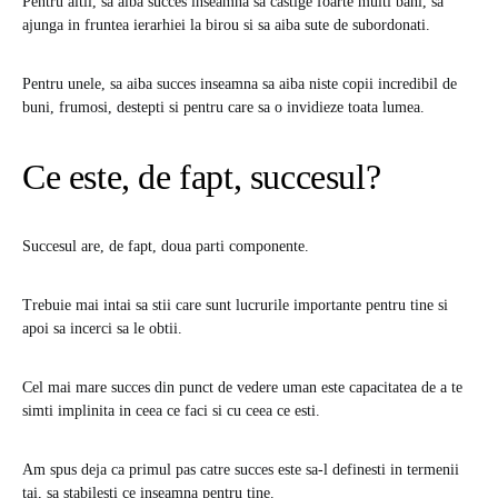
Pentru altii, sa aiba succes inseamna sa castige foarte multi bani, sa
ajunga in fruntea ierarhiei la birou si sa aiba sute de subordonati.
Pentru unele, sa aiba succes inseamna sa aiba niste copii incredibil de
buni, frumosi, destepti si pentru care sa o invidieze toata lumea.
Ce este, de fapt, succesul?
Succesul are, de fapt, doua parti componente.
Trebuie mai intai sa stii care sunt lucrurile importante pentru tine si
apoi sa incerci sa le obtii.
Cel mai mare succes din punct de vedere uman este capacitatea de a te
simti implinita in ceea ce faci si cu ceea ce esti.
Am spus deja ca primul pas catre succes este sa-l definesti in termenii
tai, sa stabilesti ce inseamna pentru tine.