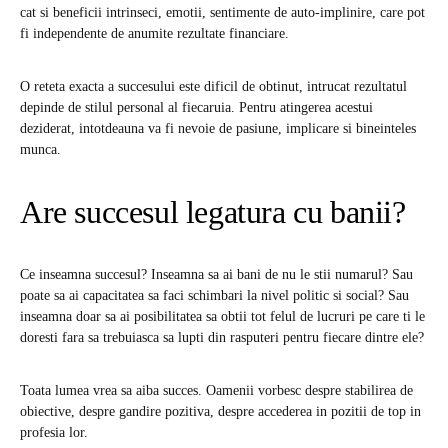
cat si beneficii intrinseci, emotii, sentimente de auto-implinire, care pot
fi independente de anumite rezultate financiare.
O reteta exacta a succesului este dificil de obtinut, intrucat rezultatul
depinde de stilul personal al fiecaruia. Pentru atingerea acestui
deziderat, intotdeauna va fi nevoie de pasiune, implicare si bineinteles
munca.
Are succesul legatura cu banii?
Ce inseamna succesul? Inseamna sa ai bani de nu le stii numarul? Sau
poate sa ai capacitatea sa faci schimbari la nivel politic si social? Sau
inseamna doar sa ai posibilitatea sa obtii tot felul de lucruri pe care ti le
doresti fara sa trebuiasca sa lupti din rasputeri pentru fiecare dintre ele?
Toata lumea vrea sa aiba succes. Oamenii vorbesc despre stabilirea de
obiective, despre gandire pozitiva, despre accederea in pozitii de top in
profesia lor.