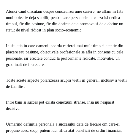
Atunci cand discutam despre construirea unei cariere, ne aflam in fata
unui obiectiv deja stabilit, pentru care persoanele in cauza isi dedica
timpul, fie din pasiune, fie din dorinta de a promova si de a obtine un
statut de nivel ridicat in plan socio-economic.
In situatia in care oamenii acorda carierei mai mult timp si atentie din
placere sau pasiune, obiectivele profesionale se afla in consens cu cele
personale, iar efectele conduc la performante ridicate, motivatie, un
grad inalt de incredere.
Toate aceste aspecte polarizeaza asupra vietii in general, inclusiv a vietii
de familie .
Intre bani si succes pot exista conexiuni stranse, insa nu neaparat
decisive.
Urmarind definitia personala a succesului data de fiecare om care-si
propune acest scop, putem identifica atat beneficii de ordin financiar,