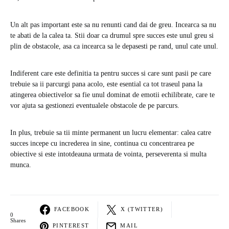
Un alt pas important este sa nu renunti cand dai de greu. Incearca sa nu
te abati de la calea ta. Stii doar ca drumul spre succes este unul greu si
plin de obstacole, asa ca incearca sa le depasesti pe rand, unul cate unul.
Indiferent care este definitia ta pentru succes si care sunt pasii pe care
trebuie sa ii parcurgi pana acolo, este esential ca tot traseul pana la
atingerea obiectivelor sa fie unul dominat de emotii echilibrate, care te
vor ajuta sa gestionezi eventualele obstacole de pe parcurs.
In plus, trebuie sa tii minte permanent un lucru elementar: calea catre
succes incepe cu increderea in sine, continua cu concentrarea pe
obiective si este intotdeauna urmata de vointa, perseverenta si multa
munca.
FACEBOOK
X (TWITTER)
0
Shares
PINTEREST
MAIL