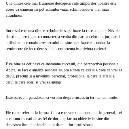
Una dintre cele mai frumoase descoperiri ale timpurilor noastre este
aceea ca oamenii isi pot schimba viata, schimbandu-si mai intai
atitudinea.
Succesul este una dintre trebuintele superioare la care aderam. Nevoia
de stima, prestigiu, recunoasterea venita din partea celor din jur, dar si
atribuirea personala a respectului de sine sunt fapte ce conduc la
sentimente de incredere sau de competenta in privinta carierei.
Este bine sa definesti ce inseamna succesul, din perspectiva personala.
Adica, sa faci o analiza serioasa asupra a ceea ce esti si a ceea ce vrei sa
devii, precum si a nivelului personal, profesional la care te afli si a
celui la care aderi si vrei sa ajungi.
Este oarecum paradoxal sa vorbim despre succes in termen de limite.
Fie ca ne referim la forma, fie ca este vorba de continut, in general, cei
care sunt manati de astfel de dorinte, fac un obiectiv in sine din
depasirea limitelor intalnite in drumul lor profesional.