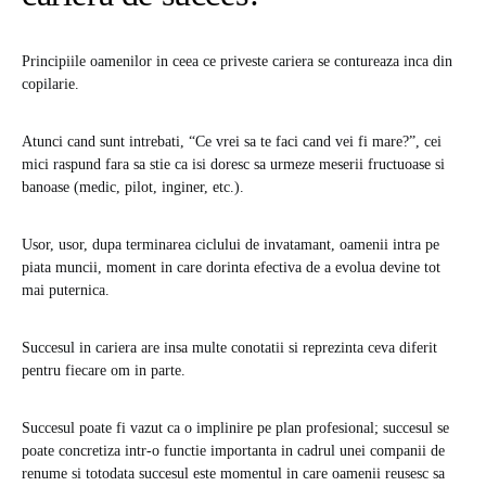
Principiile oamenilor in ceea ce priveste cariera se contureaza inca din
copilarie.
Atunci cand sunt intrebati, “Ce vrei sa te faci cand vei fi mare?”, cei
mici raspund fara sa stie ca isi doresc sa urmeze meserii fructuoase si
banoase (medic, pilot, inginer, etc.).
Usor, usor, dupa terminarea ciclului de invatamant, oamenii intra pe
piata muncii, moment in care dorinta efectiva de a evolua devine tot
mai puternica.
Succesul in cariera are insa multe conotatii si reprezinta ceva diferit
pentru fiecare om in parte.
Succesul poate fi vazut ca o implinire pe plan profesional; succesul se
poate concretiza intr-o functie importanta in cadrul unei companii de
renume si totodata succesul este momentul in care oamenii reusesc sa