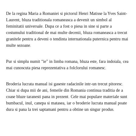
De la regina Maria a Romaniei si pictorul Henri Matisse la Yves Saint-
Laurent, bluza traditionala romaneasca a devenit un simbol al
feminitatii universale. Dupa ce a fost o piesa in sine si parte a
costumului traditional de mai multe decenii, bluza romaneasca a trecut
granitele pentru a deveni o tendinta internationala puternica pentru mai
multe sezoane.
Pur si simplu numit “ie” in limba romana, bluza este, fara indoiala, cea
mai cunoscuta piesa reprezentativa a folclorului romanesc.
Broderia lucrata manual isi gaseste radacinile intr-un trecut pitoresc.
Chiar si dupa mii de ani, femeile din Romania continua traditia de a
coase bluze taranesti pana in prezent. Cele mai populare materiale sunt
bumbacul, inul, canepa si matasea, iar o broderie lucrata manual poate
dura si pana la trei saptamani pentru a obtine un singur produs.