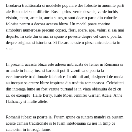
Brodarea traditionala si modelele populare des folosite in anumite parti
ale Romaniei sunt diferite. Rosu aprins, verde deschis, verde inchis,
visiniu, maro, aramiu, auriu si negru sunt doar o parte din culorile
folosite pentru a decora aceasta bluza. Un model poate contine
simboluri numeroase precum copaci, flori, soare, apa, valuri si asa mai
departe. In cele din urma, ia spune o poveste despre cel care o poarta,
despre originea si istoria sa. Si fiecare ie este o piesa unica de arta in
sine.
In prezent, aceasta bluza este adesea imbracata de femei in Romania si
oriunde in lume, insa si barbatii pot fi vazuti ca o poarta la
evenimentele traditionale folclorice. In ultimii ani, designerii de moda
au inceput sa creeze bluze inspirate din traditia romaneasca. Celebritati
din intreaga lume au fost vazute purtand ia in viata obisnuita de zi cu
zi, de exemplu: Halle Berry, Kate Moss, Jennifer Garner, Adele, Anne
Hathaway si multe altele.
Romanii iubesc sa poarte ia. Putem spune ca suntem mandri ca purtam
aceste camasi traditionale si le luam intotdeauna cu noi in timp ce
calatorim in intreaga lume.