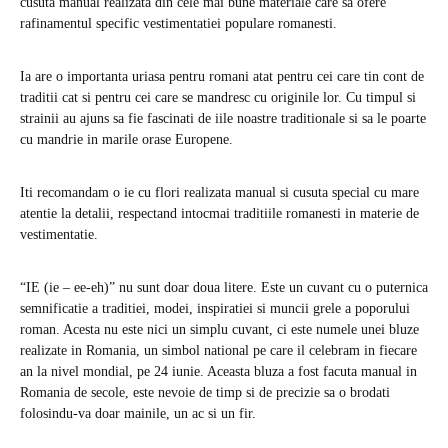
cusuta manual realizata din cele mai bune materiale care sa ofere
rafinamentul specific vestimentatiei populare romanesti.
Ia are o importanta uriasa pentru romani atat pentru cei care tin cont de
traditii cat si pentru cei care se mandresc cu originile lor. Cu timpul si
strainii au ajuns sa fie fascinati de iile noastre traditionale si sa le poarte
cu mandrie in marile orase Europene.
Iti recomandam o ie cu flori realizata manual si cusuta special cu mare
atentie la detalii, respectand intocmai traditiile romanesti in materie de
vestimentatie.
“IE (ie – ee-eh)” nu sunt doar doua litere. Este un cuvant cu o puternica
semnificatie a traditiei, modei, inspiratiei si muncii grele a poporului
roman. Acesta nu este nici un simplu cuvant, ci este numele unei bluze
realizate in Romania, un simbol national pe care il celebram in fiecare
an la nivel mondial, pe 24 iunie. Aceasta bluza a fost facuta manual in
Romania de secole, este nevoie de timp si de precizie sa o brodati
folosindu-va doar mainile, un ac si un fir.