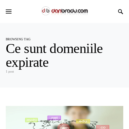
BROWSING TAG
Ce sunt domeniile
expirate
1 post