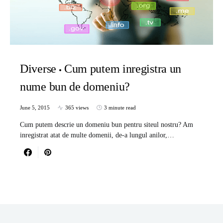
Diverse
Cum putem inregistra un
nume bun de domeniu?
June 5, 2015
365 views
3 minute read
Cum putem descrie un domeniu bun pentru siteul nostru? Am
inregistrat atat de multe domenii, de-a lungul anilor,…