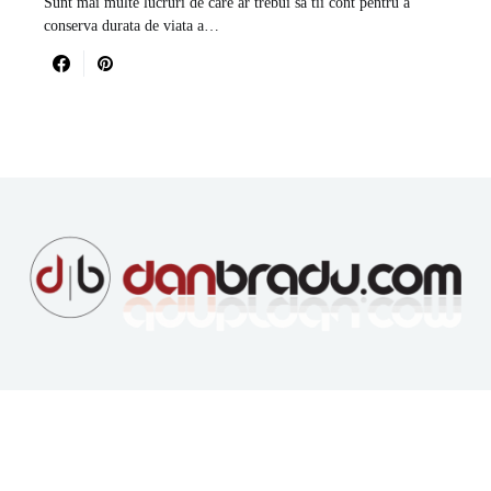
Sunt mai multe lucruri de care ar trebui sa tii cont pentru a
conserva durata de viata a…