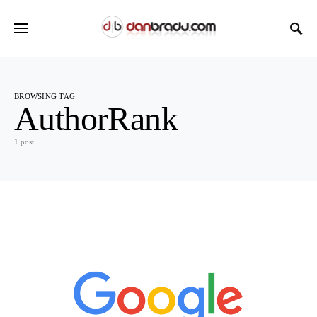
BROWSING TAG
AuthorRank
1 post