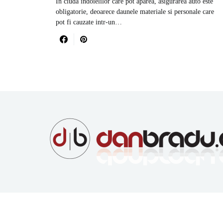
In ciuda indoielilor care pot aparea, asigurarea auto este
obligatorie, deoarece daunele materiale si personale care
pot fi cauzate intr-un…