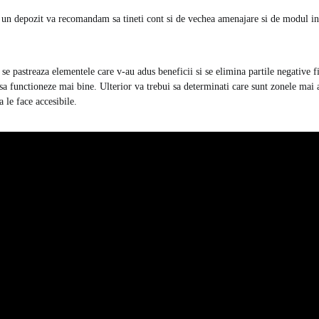
 un depozit va recomandam sa tineti cont si de vechea amenajare si de modul in 
se pastreaza elementele care v-au adus beneficii si se elimina partile negative fi
 sa functioneze mai bine. Ulterior va trebui sa determinati care sunt zonele mai 
a le face accesibile.