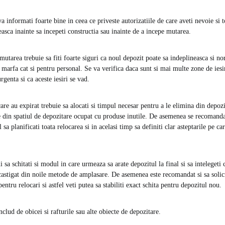
 informati foarte bine in ceea ce priveste autorizatiile de care aveti nevoie si t
easca inainte sa incepeti constructia sau inainte de a incepe mutarea.
utarea trebuie sa fiti foarte siguri ca noul depozit poate sa indeplineasca si no
 marfa cat si pentru personal. Se va verifica daca sunt si mai multe zone de iesi
urgenta si ca aceste iesiri se vad.
re au expirat trebuie sa alocati si timpul necesar pentru a le elimina din depozi
e din spatiul de depozitare ocupat cu produse inutile. De asemenea se recomand
sa planificati toata relocarea si in acelasi timp sa definiti clar asteptarile pe car
sa schitati si modul in care urmeaza sa arate depozitul la final si sa intelegeti 
astigat din noile metode de amplasare. De asemenea este recomandat si sa solici
pentru relocari si astfel veti putea sa stabiliti exact schita pentru depozitul nou.
includ de obicei si rafturile sau alte obiecte de depozitare.