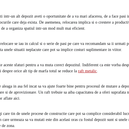
 intr-un alt depozit aveti o oportunitate de a va mari afacerea, de a face pasi in
ocurile care deja exista. De asemenea, relocarea implica si o crestere a productiv
a de a organiza spatiul intr-un mod mult mai eficient.
elocare se iau in calcul si o serie de pasi pe care va recomandam sa ii urmati p
ita unele situatii neplacute care pot sa implice costuri suplimentare in viitor.
te aceste sfaturi pentru a va muta corect depozitul. Indiferent ca este vorba desp
i despre orice alt tip de marfa totul se reduce la
raft metalic
.
e aleaga in asa fel incat sa va ajute foarte bine pentru procesul de mutare a depo
re si de aprovizionare. Un raft trebuie sa aiba capacitatea de a oferi suprafata 
r aflate aici.
gi care tin de unele procese de constructie care pot sa complice considerabil luc
n care urmeaza sa va mutati este din acelasi oras cu fostul depozit sunt si unele 
e de zona.