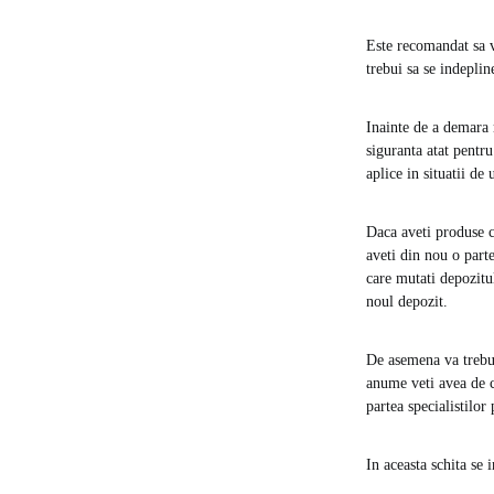
Este recomandat sa va
trebui sa se indeplin
Inainte de a demara m
siguranta atat pentru
aplice in situatii de 
Daca aveti produse ca
aveti din nou o part
care mutati depozitul 
noul depozit.
De asemena va trebui 
anume veti avea de c
partea specialistilor 
In aceasta schita se 