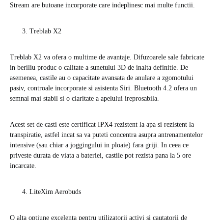
Stream are butoane incorporate care indeplinesc mai multe functii.
Treblab X2
Treblab X2 va ofera o multime de avantaje. Difuzoarele sale fabricate
in beriliu produc o calitate a sunetului 3D de inalta definitie. De
asemenea, castile au o capacitate avansata de anulare a zgomotului
pasiv, controale incorporate si asistenta Siri. Bluetooth 4.2 ofera un
semnal mai stabil si o claritate a apelului ireprosabila.
Acest set de casti este certificat IPX4 rezistent la apa si rezistent la
transpiratie, astfel incat sa va puteti concentra asupra antrenamentelor
intensive (sau chiar a joggingului in ploaie) fara griji. In ceea ce
priveste durata de viata a bateriei, castile pot rezista pana la 5 ore
incarcate.
LiteXim Aerobuds
O alta optiune excelenta pentru utilizatorii activi si cautatorii de