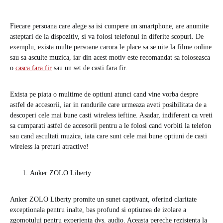
Fiecare persoana care alege sa isi cumpere un smartphone, are anumite
asteptari de la dispozitiv, si va folosi telefonul in diferite scopuri. De
exemplu, exista multe persoane carora le place sa se uite la filme online
sau sa asculte muzica, iar din acest motiv este recomandat sa foloseasca
o
casca fara fir
sau un set de casti fara fir.
Exista pe piata o multime de optiuni atunci cand vine vorba despre
astfel de accesorii, iar in randurile care urmeaza aveti posibilitata de a
descoperi cele mai bune casti wireless ieftine. Asadar, indiferent ca vreti
sa cumparati astfel de accesorii pentru a le folosi cand vorbiti la telefon
sau cand ascultati muzica, iata care sunt cele mai bune optiuni de casti
wireless la preturi atractive!
Anker ZOLO Liberty
Anker ZOLO Liberty promite un sunet captivant, oferind claritate
exceptionala pentru inalte, bas profund si optiunea de izolare a
zgomotului pentru experienta dvs. audio. Aceasta pereche rezistenta la