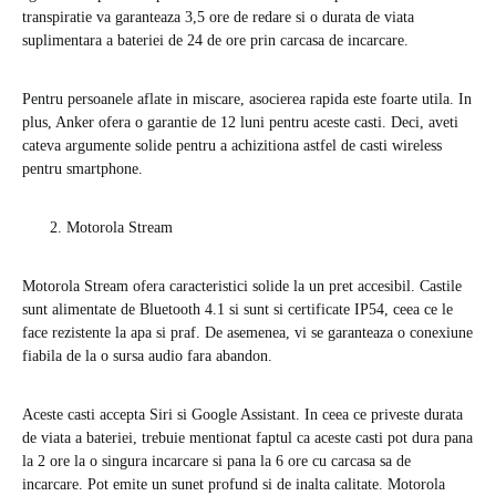
transpiratie va garanteaza 3,5 ore de redare si o durata de viata
suplimentara a bateriei de 24 de ore prin carcasa de incarcare.
Pentru persoanele aflate in miscare, asocierea rapida este foarte utila. In
plus, Anker ofera o garantie de 12 luni pentru aceste casti. Deci, aveti
cateva argumente solide pentru a achizitiona astfel de casti wireless
pentru smartphone.
Motorola Stream
Motorola Stream ofera caracteristici solide la un pret accesibil. Castile
sunt alimentate de Bluetooth 4.1 si sunt si certificate IP54, ceea ce le
face rezistente la apa si praf. De asemenea, vi se garanteaza o conexiune
fiabila de la o sursa audio fara abandon.
Aceste casti accepta Siri si Google Assistant. In ceea ce priveste durata
de viata a bateriei, trebuie mentionat faptul ca aceste casti pot dura pana
la 2 ore la o singura incarcare si pana la 6 ore cu carcasa sa de
incarcare. Pot emite un sunet profund si de inalta calitate. Motorola