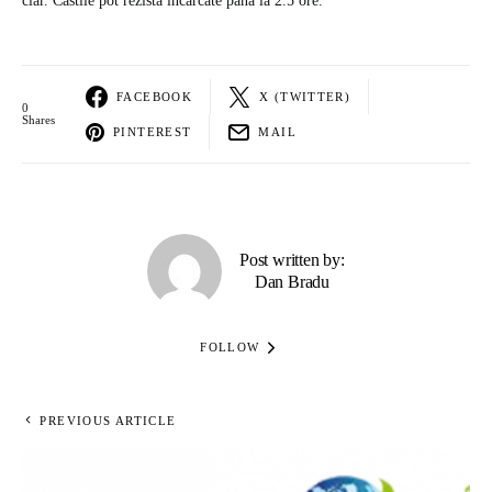
clar. Castile pot rezista incarcate pana la 2.5 ore.
FACEBOOK
X (TWITTER)
0
Shares
PINTEREST
MAIL
Post written by:
Dan Bradu
FOLLOW
PREVIOUS ARTICLE