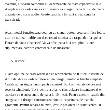
aventuri, LiteXim Aerobuds nu dezamageste cu toate capacitatile sale.
Alegeti aceste casti care va vor permite sa mergeti pana la 130 de metri
distanta de o sursa audio. Aceste casti fara fir sunt si rezistente la
transpiratie.
Acest model functioneaza doar cu un singur buton, ceea ce il face foarte
usor de utilizat, indiferent daca redati muzica sau raspundeti la apeluri.
Durata de viata a bateriei? Va va oferi pana la 4 ore, plus 14 ore
suplimentare datorita carcasei sale de incarcare.
ICEtek
O alta optiune de casti wireless este reprezentata de ICEtek inspirate de
AirPods. Aceste casti wireless au un design uimitor si functii simpliste.
Castile au un singur buton pentru control. Sunt alimentate de cea mai
recenta tehnologie TWS pentru a oferi o sincronizare instantanee si o
asociere cu o sursa audio de pana la 10 metri. Pentru apeluri, castile din
stanga si din dreapta functioneaza bine cu capacitatea de a anula
zgomotul. Pentru redarea muzicii, castile pot oferi un sunet stereo HD