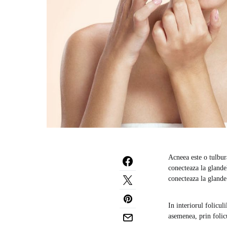
Acneea este o tulbura
conecteaza la glande
conecteaza la glande
In interiorul foliculi
asemenea, prin folicu