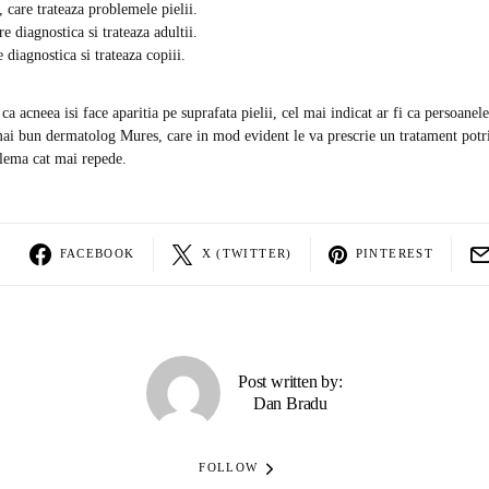
 care trateaza problemele pielii.
are diagnostica si trateaza adultii.
e diagnostica si trateaza copiii.
 ca acneea isi face aparitia pe suprafata pielii, cel mai indicat ar fi ca persoanel
mai bun dermatolog Mures, care in mod evident le va prescrie un tratament potriv
lema cat mai repede.
FACEBOOK
X (TWITTER)
PINTEREST
Post written by:
Dan Bradu
FOLLOW