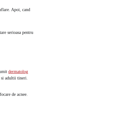
mflare. Apoi, cand
tare serioasa pentru
numit
dermatolog
i adultii tineri.
focare de acnee.