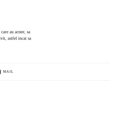
e care au acnee, sa
it, astfel incat sa
MAIL