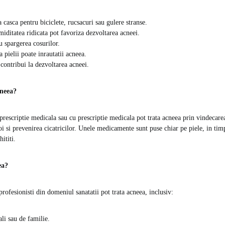
 casca pentru biciclete, rucsacuri sau gulere stranse.
miditatea ridicata pot favoriza dezvoltarea acneei.
u spargerea cosurilor.
 pielii poate inrautatii acneea.
 contribui la dezvoltarea acneei.
cneea?
rescriptie medicala sau cu prescriptie medicala pot trata acneea prin vindecarea
i si prevenirea cicatricilor. Unele medicamente sunt puse chiar pe piele, in timp
hititi.
ea?
rofesionisti din domeniul sanatatii pot trata acneea, inclusiv:
li sau de familie.