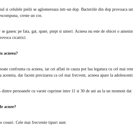
ul si celulele pielii se aglomereaza intr-un dop. Bacteriile din dop provoaca u
escompuna, creste un cos.
 se gasesc pe fata, gat, spate, piept si umeri. Acneea nu este de obicei o amenin
rovoca cicatrici.
cu acneea?
poate confrunta cu acneea, iar cei aflati in cauza pot lua legatura cu cel mai re
a acesteia, dar facem precizarea ca cel mai frecvent, acneea apare la adolescenti s
dintre persoanele cu varste cuprinse intre 11 si 30 de ani au la un moment dat 
de acnee?
e cosuri. Cele mai frecvente tipuri sunt: