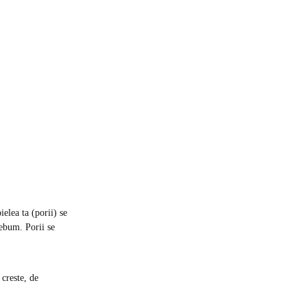
ielea ta (porii) se
sebum. Porii se
 creste, de