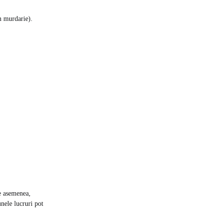
in murdarie).
e asemenea,
nele lucruri pot