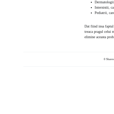
Dermatologii,
Internistii, c
Pediatrii, car
Dat fiind insa faptul
treaca pragul celui 
elimine aceasta prob
0 Shares