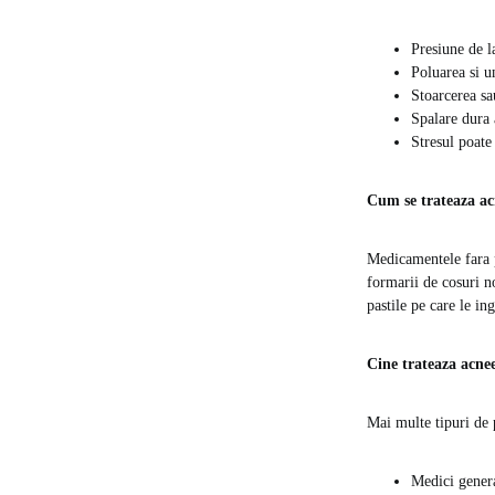
Presiune de la
Poluarea si u
Stoarcerea sa
Spalare dura a
Stresul poate
Cum se trateaza a
Medicamentele fara p
formarii de cosuri no
pastile pe care le ing
Cine trateaza acne
Mai multe tipuri de p
Medici genera