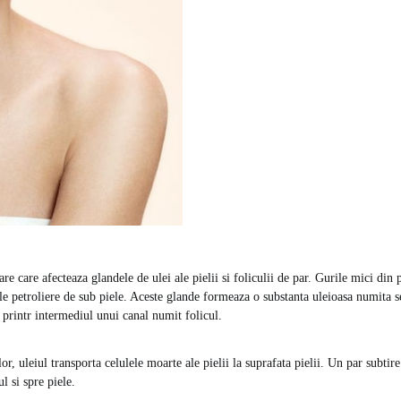
re care afecteaza glandele de ulei ale pielii si foliculii de par. Gurile mici din p
le petroliere de sub piele. Aceste glande formeaza o substanta uleioasa numita 
 printr intermediul unui canal numit folicul.
lor, uleiul transporta celulele moarte ale pielii la suprafata pielii. Un par subtire
l si spre piele.