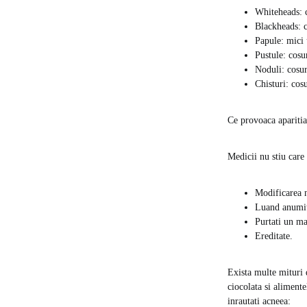
Whiteheads: c
Blackheads: c
Papule: mici 
Pustule: cosur
Noduli: cosur
Chisturi: cos
Ce provoaca aparitia
Medicii nu stiu care
Modificarea 
Luand anumi
Purtati un ma
Ereditate.
Exista multe mituri 
ciocolata si aliment
inrautati acneea: