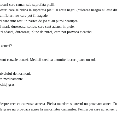
osuri care raman sub suprafata pielii.
osuri care se ridica la suprafata pielii si arata negru (culoarea neagra nu este d
umflaturi roz care pot fi fragede.
i care sunt rosii in partea de jos si au puroi deasupra.
i mari, dureroase, solide, care sunt adanci in piele.
uri adanci, dureroase, pline de puroi, care pot provoca cicatrici.
 acneei?
 sunt cauzele acneei. Medicii cred ca anumite lucruri joaca un rol:
nivelului de hormoni.
te medicamente.
chiaj gras.
despre ceea ce cauzeaza acneea. Pielea murdara si stresul nu provoaca acnee. D
ele grase nu provoaca acnee la majoritatea oamenilor. Pentru cei care au acnee, u