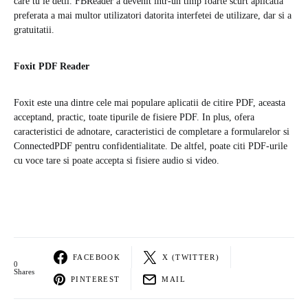
care tu le detii. FBReader a devenit intr-un timp foarte scurt aplicatia
preferata a mai multor utilizatori datorita interfetei de utilizare, dar si a
gratuitatii.
Foxit PDF Reader
Foxit este una dintre cele mai populare aplicatii de citire PDF, aceasta
acceptand, practic, toate tipurile de fisiere PDF. In plus, ofera
caracteristici de adnotare, caracteristici de completare a formularelor si
ConnectedPDF pentru confidentialitate. De altfel, poate citi PDF-urile
cu voce tare si poate accepta si fisiere audio si video.
FACEBOOK
X (TWITTER)
0
Shares
PINTEREST
MAIL