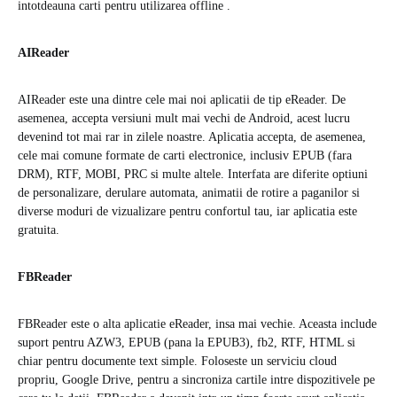
intotdeauna carti pentru utilizarea offline .
AIReader
AIReader este una dintre cele mai noi aplicatii de tip eReader. De
asemenea, accepta versiuni mult mai vechi de Android, acest lucru
devenind tot mai rar in zilele noastre. Aplicatia accepta, de asemenea,
cele mai comune formate de carti electronice, inclusiv EPUB (fara
DRM), RTF, MOBI, PRC si multe altele. Interfata are diferite optiuni
de personalizare, derulare automata, animatii de rotire a paganilor si
diverse moduri de vizualizare pentru confortul tau, iar aplicatia este
gratuita.
FBReader
FBReader este o alta aplicatie eReader, insa mai vechie. Aceasta include
suport pentru AZW3, EPUB (pana la EPUB3), fb2, RTF, HTML si
chiar pentru documente text simple. Foloseste un serviciu cloud
propriu, Google Drive, pentru a sincroniza cartile intre dispozitivele pe