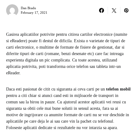
Dan Bradu
February 17, 2021
Gasirea aplicatiilor potrivite pentru citirea cartilor electronice (numite
si eReadere) poate fi destul de dificila. Exista o varietate de tipuri de
carti electronice, o multime de formate de fisiere de gestionat, dar si
diferite tipuri de carti (romane, benzi desenate etc) care fac intreaga
experienta digitala un pic complicata. Cu toate acestea, utilizand
aplicatia potrivita, poti transforma orice telefon sau tableta intr-un
eReader.
Daca esti pasionat de citit cu siguranta ai ceva carti pe un
telefon
mobil
pentru a citi chiar si atunci cand esti in mijloacele de transport in
comun sau la birou in pauze. Cu ajutorul acestor aplicatii vei reusi cu
siguranta sa obtii cele mai bune solutii in sensul acesta, fara sa ai
motive de ingrijorare ca anumite formate de carti nu se vor deschide in
aplicatiile pe care deja le ai sau care vin la pachet cu telefonul.
Foloseste aplicatii dedicate si rezultatele nu vor intarzia sa apara.