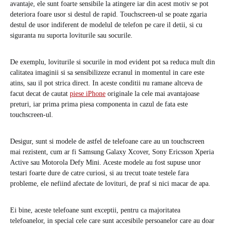
avantaje, ele sunt foarte sensibile la atingere iar din acest motiv se pot
deteriora foare usor si destul de rapid. Touchscreen-ul se poate zgaria
destul de usor indiferent de modelul de telefon pe care il detii, si cu
siguranta nu suporta loviturile sau socurile.
De exemplu, loviturile si socurile in mod evident pot sa reduca mult din
calitatea imaginii si sa sensibilizeze ecranul in momentul in care este
atins, sau il pot strica direct. In aceste conditii nu ramane altceva de
facut decat de cautat
piese iPhone
originale la cele mai avantajoase
preturi, iar prima prima piesa componenta in cazul de fata este
touchscreen-ul.
Desigur, sunt si modele de astfel de telefoane care au un touchscreen
mai rezistent, cum ar fi Samsung Galaxy Xcover, Sony Ericsson Xperia
Active sau Motorola Defy Mini. Aceste modele au fost supuse unor
testari foarte dure de catre curiosi, si au trecut toate testele fara
probleme, ele nefiind afectate de lovituri, de praf si nici macar de apa.
Ei bine, aceste telefoane sunt exceptii, pentru ca majoritatea
telefoanelor, in special cele care sunt accesibile persoanelor care au doar