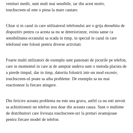
venituri medii, sunt mult mai sensibile, iar din acest motiv,
touchscreen-ul este o piesa la mare cautare.
Chiar si in cazul in care utilizatorul telefonului are o grija deosebita de
dispozitiv pentru ca acesta sa nu se deteriorizeze, exista sanse ca
sensibilitatea ecranului sa scada in timp, in special in cazul in care
telefonul este folosit pentru diverse activitati.
Foarte multi utilizatori de exemplu sunt pasionati de jocurile pe telefon,
care in momentul in care ai de asteptat undeva sunt o metoda placuta de
a pierde timpul, dar in timp, datorita folosirii intr-un mod excesiv,
touchscreen-ul poate sa aiba probleme. De exemplu sa nu mai
reactioneze la fiecare atingere.
Din fericire aceasta problema nu este una grava, astfel ca nu esti nevoit
sa achizitionezi un telefon nou doar din aceasta cauza. Sunt o multime
de distribuitori care livreaza touchscreen-uri la preturi avantajoase
pentru fiecare model de telefon.