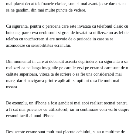
mai placut decat telefoanele clasice, sunt si mai avantajoase daca stam
sa ne gandim, din mai multe puncte de vedere.
Cu siguranta, pentru o persoana care este invatata cu telefonul clasic cu
butoane, pare ceva neobisnuit si greu de invatat sa utilizeze un astfel de
telefon cu touchscreen si are nevoie de o perioada in care sa se
acomodeze cu sensibilitatea ecranului.
Din momentul in care ai dobandit aceasta deprindere, cu siguranta o sa
realizezi ca pe langa imaginile pe care le vezi pe ecran si care sunt de o
calitate superioara, viteza ta de scriere o sa fie una considerabil mai
mare, dar si navigarea printre aplicatii si optiuni o sa fie mult mai
usoara.
De exemplu, un iPhone a fost gandit si mai apoi realizat tocmai pentru
a fi cat mai prietenos cu utilizatorul, iar in continuare vom vorbi despre
ecranul tactil al unui iPhone.
Desi aceste ecrane sunt mult mai placute ochiului, si au o multime de